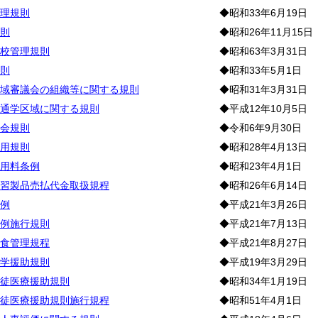
理規則
◆昭和33年6月19日
則
◆昭和26年11月15日
校管理規則
◆昭和63年3月31日
則
◆昭和33年5月1日
域審議会の組織等に関する規則
◆昭和31年3月31日
通学区域に関する規則
◆平成12年10月5日
会規則
◆令和6年9月30日
用規則
◆昭和28年4月13日
用料条例
◆昭和23年4月1日
習製品売払代金取扱規程
◆昭和26年6月14日
例
◆平成21年3月26日
例施行規則
◆平成21年7月13日
食管理規程
◆平成21年8月27日
学援助規則
◆平成19年3月29日
徒医療援助規則
◆昭和34年1月19日
徒医療援助規則施行規程
◆昭和51年4月1日