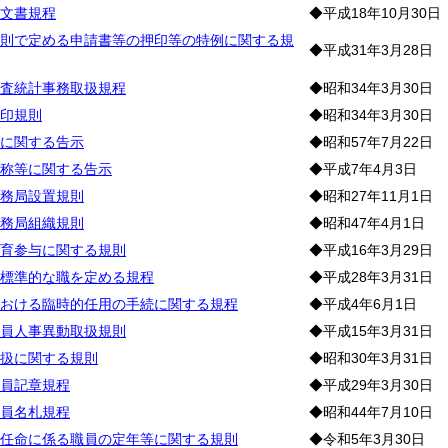
文書規程
◆平成18年10月30日
則で定める申請書等の押印等の特例に関する規
◆平成31年3月28日
査統計事務取扱規程
◆昭和34年3月30日
印規則
◆昭和34年3月30日
に関する告示
◆昭和57年7月22日
称等に関する告示
◆平成7年4月3日
務局設置規則
◆昭和27年11月1日
務局組織規則
◆昭和47年4月1日
育参与に関する規則
◆平成16年3月29日
標準的な職を定める規程
◆平成28年3月31日
おける臨時的任用の手続に関する規程
◆平成4年6月1日
員人事異動取扱規則
◆平成15年3月31日
扱に関する規則
◆昭和30年3月31日
員記章規程
◆平成29年3月30日
員名札規程
◆昭和44年7月10日
任命に係る職員の定年等に関する規則
◆令和5年3月30日