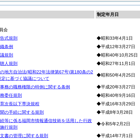
制定年月日
員会
告式規則
◆昭和33年4月1日
織条例
◆平成12年3月27日
議規則
◆昭和40年10月25日
聴人規則
◆昭和27年11月1日
地方自治法(昭和22年法律第67号)第180条の2
◆昭和50年4月25日
の規定に基づく協議について
事務の職務権限の特例に関する条例
◆平成20年3月27日
務委任規則
◆昭和40年9月16日
育次長以下専決規程
◆平成16年3月29日
聞の手続に関する規則
◆平成8年3月28日
続等に係る福岡市情報通信技術を活用した行政
◆令和5年2月2日
施行規則
文書の管理に関する規則
◆平成14年7月1日