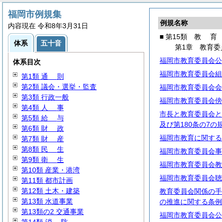
福岡市例規集
例規名称
内容現在 令和8年3月31日
■ 第15類
教
育
体系
五十音
第1章 教育委
福岡市教育委員会公
体系目次
福岡市教育委員会組
第1類
通
則
第2類 議会・選挙・監査
福岡市教育委員会会
第3類 行政一般
福岡市教育委員会傍
第4類
人
事
市長と教育委員会との
第5類
給
与
及び第180条の7
第6類
財
政
福岡市教育に関する
第7類
財
産
第8類
民
生
福岡市教育委員会事
第9類
衛
生
福岡市教育委員会教
第10類 産業・港湾
福岡市教育委員会聴
第11類 都市計画
第12類 土木・建築
教育委員会関係の手
第13類 水道事業
の推進に関する条例
第13類の2 交通事業
福岡市教育委員会公