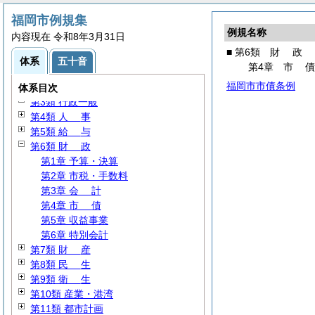
福岡市例規集
例規名称
内容現在 令和8年3月31日
■ 第6類
財
政
体系
五十音
第4章
市
第1類
通
則
福岡市市債条例
第2類 議会・選挙・監査
体系目次
第3類 行政一般
第4類
人
事
第5類
給
与
第6類
財
政
第1章 予算・決算
第2章 市税・手数料
第3章
会
計
第4章
市
債
第5章 収益事業
第6章 特別会計
第7類
財
産
第8類
民
生
第9類
衛
生
第10類 産業・港湾
第11類 都市計画