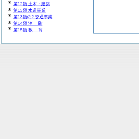
第12類 土木・建築
第13類 水道事業
第13類の2 交通事業
第14類
消
防
第15類
教
育