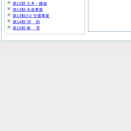
第12類 土木・建築
第13類 水道事業
第13類の2 交通事業
第14類
消
防
第15類
教
育