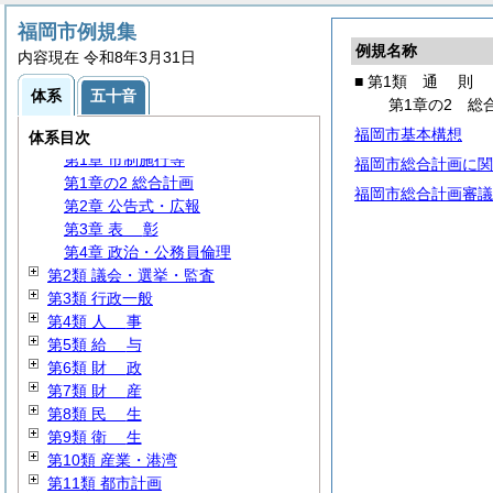
福岡市例規集
例規名称
内容現在 令和8年3月31日
■ 第1類
通
則
体系
五十音
第1章の2 総
福岡市基本構想
第1類
通
則
体系目次
第1章 市制施行等
福岡市総合計画に関
第1章の2 総合計画
福岡市総合計画審議
第2章 公告式・広報
第3章
表
彰
第4章 政治・公務員倫理
第2類 議会・選挙・監査
第3類 行政一般
第4類
人
事
第5類
給
与
第6類
財
政
第7類
財
産
第8類
民
生
第9類
衛
生
第10類 産業・港湾
第11類 都市計画