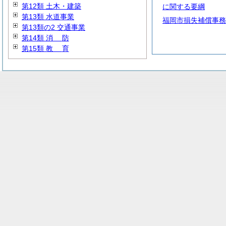
第12類 土木・建築
に関する要綱
第13類 水道事業
福岡市損失補償事務
第13類の2 交通事業
第14類
消
防
第15類
教
育