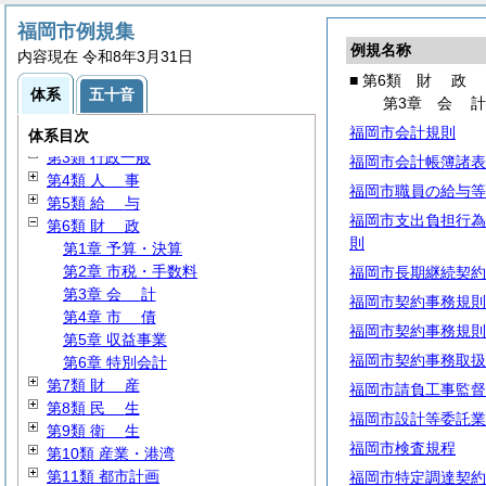
福岡市例規集
例規名称
内容現在 令和8年3月31日
■ 第6類
財
政
体系
五十音
第3章
会
第1類
通
則
福岡市会計規則
第2類 議会・選挙・監査
体系目次
第3類 行政一般
福岡市会計帳簿諸表
第4類
人
事
福岡市職員の給与等
第5類
給
与
福岡市支出負担行為
第6類
財
政
則
第1章 予算・決算
第2章 市税・手数料
福岡市長期継続契約
第3章
会
計
福岡市契約事務規則
第4章
市
債
福岡市契約事務規則
第5章 収益事業
福岡市契約事務取扱
第6章 特別会計
第7類
財
産
福岡市請負工事監督
第8類
民
生
福岡市設計等委託業
第9類
衛
生
福岡市検査規程
第10類 産業・港湾
第11類 都市計画
福岡市特定調達契約