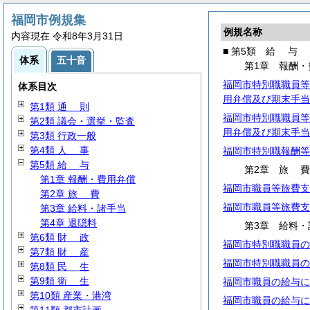
福岡市例規集
例規名称
内容現在 令和8年3月31日
■ 第5類
給
与
体系
五十音
第1章 報酬・
福岡市特別職職員等
体系目次
用弁償及び期末手当
第1類
通
則
福岡市特別職職員等
第2類 議会・選挙・監査
用弁償及び期末手当
第3類 行政一般
第4類
人
事
福岡市特別職報酬等
第5類
給
与
第2章
旅
第1章 報酬・費用弁償
福岡市職員等旅費支
第2章
旅
費
福岡市職員等旅費支
第3章 給料・諸手当
第4章 退隠料
第3章 給料・
第6類
財
政
福岡市特別職職員の
第7類
財
産
福岡市特別職職員の
第8類
民
生
第9類
衛
生
福岡市職員の給与に
第10類 産業・港湾
福岡市職員の給与に