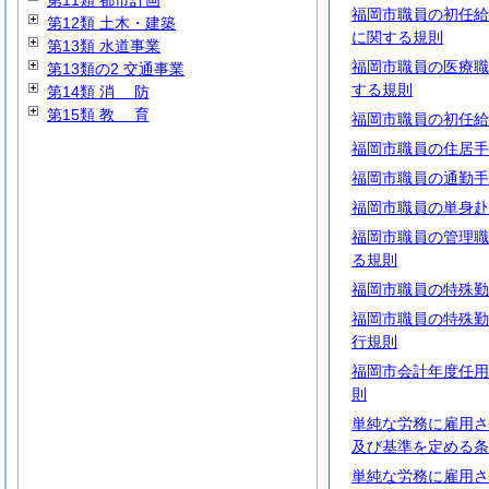
第11類 都市計画
福岡市職員の初任給
第12類 土木・建築
に関する規則
第13類 水道事業
福岡市職員の医療職
第13類の2 交通事業
する規則
第14類
消
防
第15類
教
育
福岡市職員の初任給
福岡市職員の住居手
福岡市職員の通勤手
福岡市職員の単身赴
福岡市職員の管理職
る規則
福岡市職員の特殊勤
福岡市職員の特殊勤
行規則
福岡市会計年度任用
則
単純な労務に雇用さ
及び基準を定める条
単純な労務に雇用さ