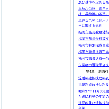
及び基準を定める条
単純な労務に雇用さ
格、昇給等の基準に
単純な労務に雇用さ
当に関する規則
福岡市職員被服貸与
福岡市船員食料等支
福岡市特別職職員退
福岡市職員退職手当
福岡市職員退職手当
失業者の退職手当支
第4章 退隠料
退隠料遺族扶助料及
退隠料遺族扶助料及
昭和37年11月30
た退隠料等の年額の
退隠料及び遺族扶助
条例