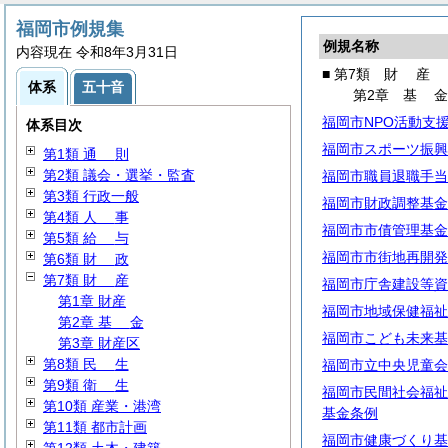
福岡市例規集
例規名称
内容現在 令和8年3月31日
■ 第7類
財
産
体系
五十音
第2章
基
福岡市NPO活動支
体系目次
福岡市スポーツ振興
第1類
通
則
第2類 議会・選挙・監査
福岡市職員退職手当
第3類 行政一般
福岡市財政調整基金
第4類
人
事
福岡市市債管理基金
第5類
給
与
福岡市市街地再開発
第6類
財
政
第7類
財
産
福岡市庁舎建設等資
第1章 財産
福岡市地域保健福祉
第2章
基
金
福岡市こども未来基
第3章 財産区
第8類
民
生
福岡市立中央児童会
第9類
衛
生
福岡市民間社会福祉
第10類 産業・港湾
基金条例
第11類 都市計画
福岡市健康づくり基