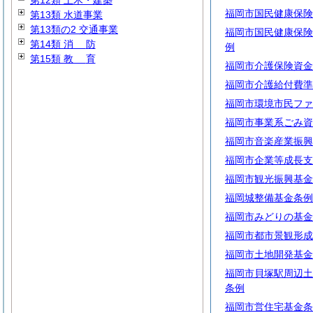
第12類 土木・建築
福岡市国民健康保険
第13類 水道事業
第13類の2 交通事業
福岡市国民健康保険
第14類
消
防
例
第15類
教
育
福岡市介護保険資金
福岡市介護給付費準
福岡市環境市民ファ
福岡市事業系ごみ資
福岡市音楽産業振興
福岡市企業等成長支
福岡市観光振興基金
福岡城整備基金条例
福岡市みどりの基金
福岡市都市景観形成
福岡市土地開発基金
福岡市貝塚駅周辺土
条例
福岡市営住宅基金条