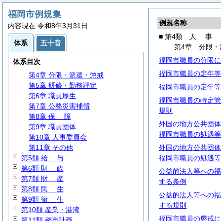
第1類
通
則
第2類 議会・選挙・監査
福岡市例規集
例規名称
第3類 行政一般
内容現在 令和8年3月31日
第4類
人
事
■ 第4類
人
事
体系
五十音
第1章
定
員
第4章 分限・
第2章
任
用
福岡市職員の分限に
体系目次
第3章
服
務
福岡市職員の定年等
第4章 分限・派遣・懲戒
第5章 研修・勤務評定
福岡市職員の定年等
第6章 職員厚生
福岡市職員の特定管
第7章 公務災害補償
規則
第8章
保
障
外国の地方公共団体
第9章 職員団体
福岡市職員の処遇等
第10章 人事委員会
第11章 その他
外国の地方公共団体
第5類
給
与
福岡市職員の処遇等
第6類
財
政
公益的法人等への福
第7類
財
産
する条例
第8類
民
生
公益的法人等への福
第9類
衛
生
する規則
第10類 産業・港湾
福岡市職員の懲戒に
第11類 都市計画