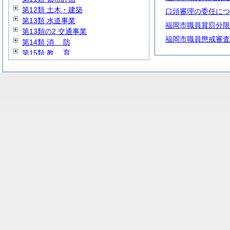
第12類 土木・建築
口頭審理の委任につ
第13類 水道事業
福岡市職員賞罰分限
第13類の2 交通事業
福岡市職員懲戒審査
第14類
消
防
第15類
教
育