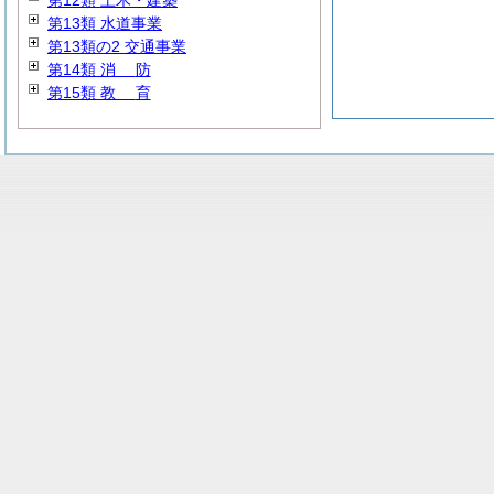
第12類 土木・建築
第13類 水道事業
第13類の2 交通事業
第14類
消
防
第15類
教
育