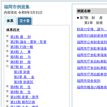
福岡市例規集
例規名称
内容現在 令和8年3月31日
■ 第7類
財
産
体系
五十音
第1章 財産
財産の交換、譲与、
体系目次
福岡市行政財産使用
第1類
通
則
第2類 議会・選挙・監査
福岡市公有財産規則
第3類 行政一般
福岡市庁舎駐車場条
第4類
人
事
福岡市庁舎駐車場条
第5類
給
与
福岡市庁舎自転車駐
第6類
財
政
第7類
財
産
福岡市庁舎自転車駐
第1章 財産
福岡市庁用自動車管
第2章
基
金
福岡市宿舎規則
第3章 財産区
第8類
民
生
福岡市職員の職務発
第9類
衛
生
第10類 産業・港湾
第11類 都市計画