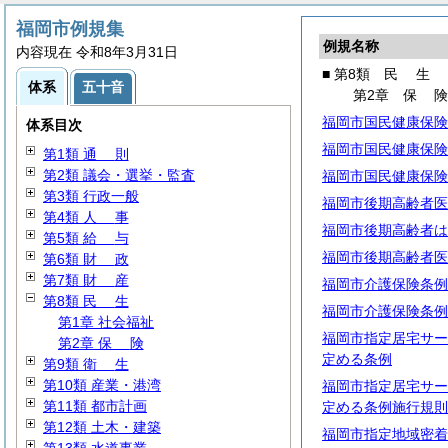
福岡市例規集
例規名称
内容現在 令和8年3月31日
■ 第8類
民
生
体系
五十音
第2章
保
福岡市国民健康保険
体系目次
福岡市国民健康保険
第1類
通
則
第2類 議会・選挙・監査
福岡市国民健康保険
第3類 行政一般
福岡市後期高齢者医
第4類
人
事
福岡市後期高齢者は
第5類
給
与
福岡市後期高齢者医
第6類
財
政
第7類
財
産
福岡市介護保険条例
第8類
民
生
福岡市介護保険条例
第1章 社会福祉
福岡市指定居宅サー
第2章
保
険
定める条例
第9類
衛
生
第10類 産業・港湾
福岡市指定居宅サー
第11類 都市計画
定める条例施行規則
第12類 土木・建築
福岡市指定地域密着