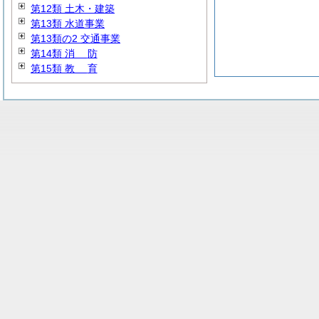
第12類 土木・建築
第13類 水道事業
第13類の2 交通事業
第14類
消
防
第15類
教
育