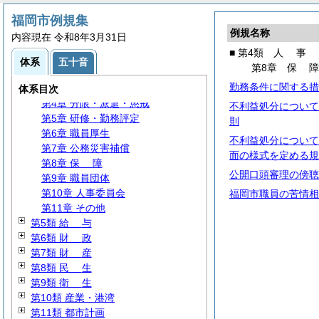
第2類 議会・選挙・監査
福岡市例規集
第3類 行政一般
例規名称
内容現在 令和8年3月31日
第4類
人
事
■ 第4類
人
事
第1章
定
員
体系
五十音
第8章
保
第2章
任
用
勤務条件に関する措
第3章
服
務
体系目次
第4章 分限・派遣・懲戒
不利益処分について
第5章 研修・勤務評定
則
第6章 職員厚生
不利益処分について
第7章 公務災害補償
面の様式を定める規
第8章
保
障
公開口頭審理の傍聴
第9章 職員団体
第10章 人事委員会
福岡市職員の苦情相
第11章 その他
第5類
給
与
第6類
財
政
第7類
財
産
第8類
民
生
第9類
衛
生
第10類 産業・港湾
第11類 都市計画