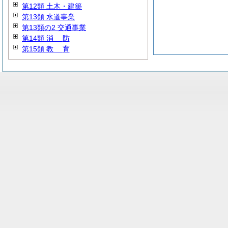
第12類 土木・建築
第13類 水道事業
第13類の2 交通事業
第14類
消
防
第15類
教
育