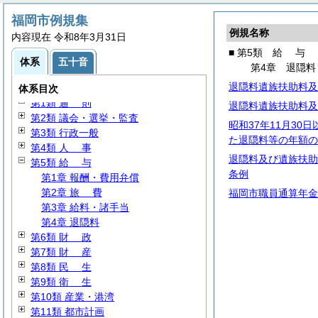
福岡市例規集
例規名称
内容現在 令和8年3月31日
■ 第5類
給
与
体系
五十音
第4章 退隠料
退隠料遺族扶助料及
体系目次
第1類
通
則
退隠料遺族扶助料及
第2類 議会・選挙・監査
昭和37年11月30
第3類 行政一般
た退隠料等の年額の
第4類
人
事
退隠料及び遺族扶助
第5類
給
与
条例
第1章 報酬・費用弁償
第2章
旅
費
福岡市職員通算年金
第3章 給料・諸手当
第4章 退隠料
第6類
財
政
第7類
財
産
第8類
民
生
第9類
衛
生
第10類 産業・港湾
第11類 都市計画