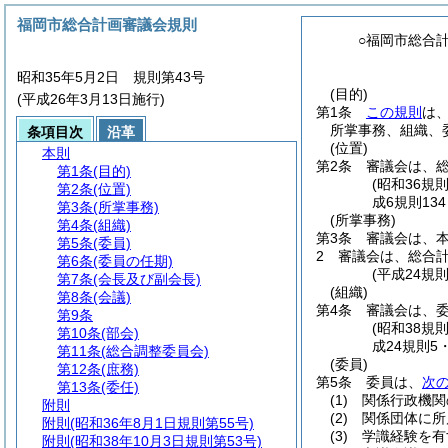
福岡市総合計画審議会規則
○福岡市総合
昭和35年5月2日 規則第43号
(目的)
(平成26年3月13日施行)
第1条
この規則
は
所掌事務、組織、
条項目次
沿革
(位置)
本則
第2条
審議会は、
第1条
(目的)
(昭和36規
第2条
(位置)
成6規則13
第3条
(所掌事務)
(所掌事務)
第4条
(組織)
第3条
審議会は、
第5条
(委員)
2
審議会は、総合
第6条
(委員の任期)
(平成24規
第7条
(会長及び副会長)
(組織)
第8条
(会議)
第4条
審議会は、委
第9条
(昭和38規
第10条
(部会)
成24規則5
第11条
(総合調整委員会)
(委員)
第12条
(庶務)
第5条
委員は、
次
第13条
(委任)
(1)
関係行政機関
附則
(2)
関係団体に所
附則
(昭和36年8月1日規則第55号)
(3)
学識経験を有
附則
(昭和38年10月3日規則第53号)