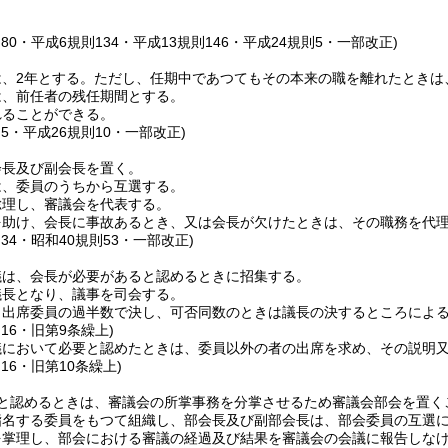
則80・平成6規則134・平成13規則146・平成24規則5・一部改正)
、2年とする。
ただし、任期中であつてもその本来の職を離れたときは
は、前任者の残任期間とする。
れることができる。
則5・平成26規則10・一部改正)
会長及び副会長を置く。
は、委員のうちから互選する。
総理し、審議会を代表する。
を助け、会長に事故あるとき、又は会長が欠けたときは、その職務を代
則34・昭和40規則53・一部改正)
議は、会長が必要があると認めるときに招集する。
議長となり、議事を司会する。
、出席委員の過半数で決し、可否同数のときは議長の決するところによ
則16・旧第9条繰上)
議において必要と認めたときは、委員以外の者の出席を求め、その説明
則16・旧第10条繰上)
と認めるときは、審議会の所掌事務を分掌させるため審議会部会を置く
指名する委員をもつて組織し、部会長及び副部会長は、部会委員の互選
を掌理し、部会における審議の経過及び結果を審議会の会議に報告しな