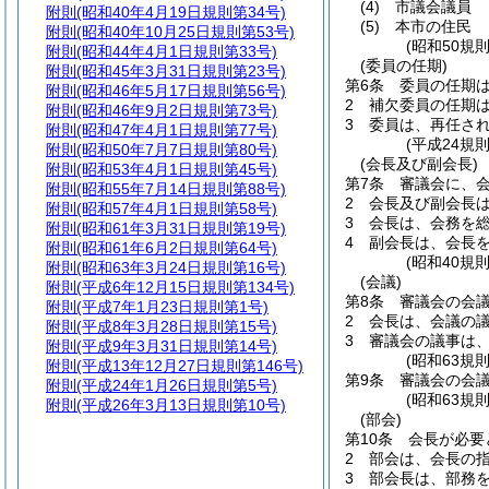
(4)
市議会議員
附則
(昭和40年4月19日規則第34号)
(5)
本市の住民
附則
(昭和40年10月25日規則第53号)
(昭和50規
附則
(昭和44年4月1日規則第33号)
(委員の任期)
附則
(昭和45年3月31日規則第23号)
第6条
委員の任期は
附則
(昭和46年5月17日規則第56号)
2
補欠委員の任期
附則
(昭和46年9月2日規則第73号)
3
委員は、再任さ
附則
(昭和47年4月1日規則第77号)
(平成24規
附則
(昭和50年7月7日規則第80号)
(会長及び副会長)
附則
(昭和53年4月1日規則第45号)
第7条
審議会に、
附則
(昭和55年7月14日規則第88号)
2
会長及び副会長
附則
(昭和57年4月1日規則第58号)
3
会長は、会務を
附則
(昭和61年3月31日規則第19号)
4
副会長は、会長
附則
(昭和61年6月2日規則第64号)
(昭和40規
附則
(昭和63年3月24日規則第16号)
(会議)
附則
(平成6年12月15日規則第134号)
第8条
審議会の会
附則
(平成7年1月23日規則第1号)
2
会長は、会議の
附則
(平成8年3月28日規則第15号)
3
審議会の議事は
附則
(平成9年3月31日規則第14号)
(昭和63規
附則
(平成13年12月27日規則第146号)
第9条
審議会の会
附則
(平成24年1月26日規則第5号)
(昭和63規
附則
(平成26年3月13日規則第10号)
(部会)
第10条
会長が必要
2
部会は、会長の
3
部会長は、部務