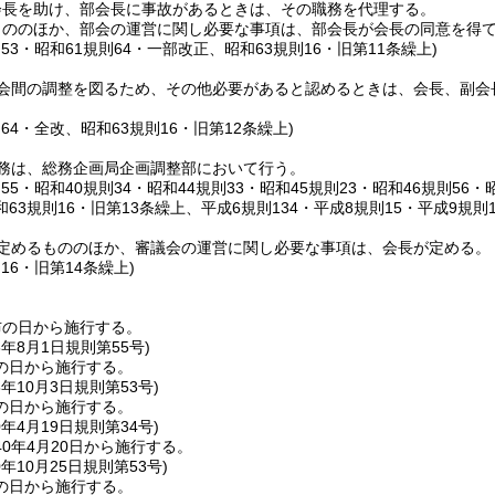
会長を助け、部会長に事故があるときは、その職務を代理する。
もののほか、部会の運営に関し必要な事項は、部会長が会長の同意を得
則53・昭和61規則64・一部改正、昭和63規則16・旧第11条繰上)
会間の調整を図るため、その他必要があると認めるときは、会長、副会
則64・全改、昭和63規則16・旧第12条繰上)
務は、総務企画局企画調整部において行う。
則55・昭和40規則34・昭和44規則33・昭和45規則23・昭和46規則56・
63規則16・旧第13条繰上、平成6規則134・平成8規則15・平成9規則
定めるもののほか、審議会の運営に関し必要な事項は、会長が定める。
則16・旧第14条繰上)
布の日から施行する。
6年8月1日
規則第55号)
の日から施行する。
8年10月3日
規則第53号)
の日から施行する。
0年4月19日
規則第34号)
0年4月20日から施行する。
0年10月25日
規則第53号)
の日から施行する。