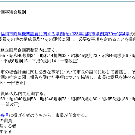
計画審議会規則
、
福岡市附属機関設置に関する条例
(昭和28年福岡市条例第70号)
第4条
の
委員その他の構成員及びその運営に関し、必要な事項を定めることを目
総務企画局企画調整部内に置く。
則55・昭和40規則34・昭和44規則33・昭和45規則23・昭和46規則56・
4・平成8規則15・平成9規則14・一部改正)
本市の総合計画に関し必要な事項について市長の諮問に応じて審議し、
計画の推進に関し報告を受けた事項について協議し、市長に意見を述べ
則5・一部改正)
員50人以内で組織する。
則53・昭和40規則53・昭和46規則73・昭和50規則80・昭和55規則88・
・一部改正)
の各号
に掲げる者のうちから、市長が任命する。
の職員
属する者
する者