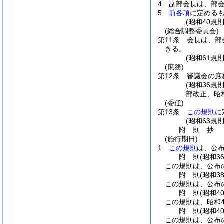
4
副部会長は、部
5
前各項
に定める
(昭和40規
(総合調整委員会)
第11条
会長は、部
きる。
(昭和61規
(庶務)
第12条
審議会の庶
(昭和36規
部改正、昭和
(委任)
第13条
この規則
に
(昭和63規
附
則
抄
(施行期日)
1
この規則
は、公
附
則
(昭和3
この規則は、公布
附
則
(昭和3
この規則は、公布
附
則
(昭和4
この規則は、昭和4
附
則
(昭和4
この規則は、公布