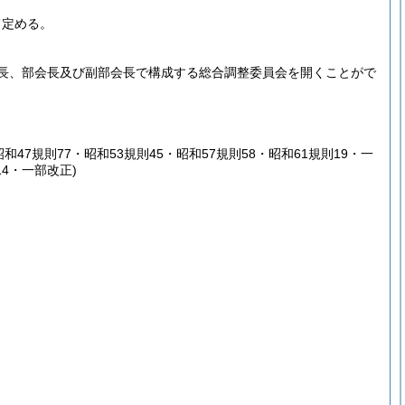
て定める。
長、部会長及び副部会長で構成する総合調整委員会を開くことがで
昭和47規則77・昭和53規則45・昭和57規則58・昭和61規則19・一
14・一部改正)