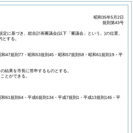
昭和35年5月2日
規則第43号
規定に基づき、総合計画審議会
(以下「審議会」という。)
の位置、
的とする。
昭和47規則77・昭和53規則45・昭和57規則58・昭和61規則19・平
その結果を市長に答申するものとする。
ることができる。
昭和61規則64・平成6規則134・平成7規則1・平成13規則146・平