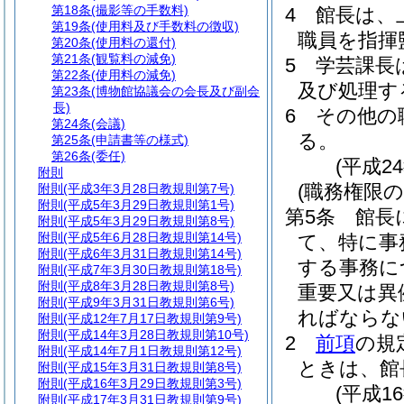
第18条
(撮影等の手数料)
4
館長は、
第19条
(使用料及び手数料の徴収)
職員を指揮
第20条
(使用料の還付)
第21条
(観覧料の減免)
5
学芸課長
第22条
(使用料の減免)
及び処理す
第23条
(博物館協議会の会長及び副会
長)
6
その他の
第24条
(会議)
る。
第25条
(申請書等の様式)
第26条
(委任)
(平成2
附則
(職務権限の
附則
(平成3年3月28日教規則第7号)
附則
(平成5年3月29日教規則第1号)
第5条
館長
附則
(平成5年3月29日教規則第8号)
附則
(平成5年6月28日教規則第14号)
て、特に事
附則
(平成6年3月31日教規則第14号)
する事務に
附則
(平成7年3月30日教規則第18号)
附則
(平成8年3月28日教規則第8号)
重要又は異
附則
(平成9年3月31日教規則第6号)
ればならな
附則
(平成12年7月17日教規則第9号)
附則
(平成14年3月28日教規則第10号)
2
前項
の規
附則
(平成14年7月1日教規則第12号)
ときは、館
附則
(平成15年3月31日教規則第8号)
附則
(平成16年3月29日教規則第3号)
(平成1
附則
(平成17年3月31日教規則第9号)