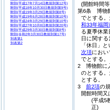
(開館時間等
附則
(平成17年7月14日教規則第12号)
附則
(平成18年10月30日教規則第9号)
第6条
博物
附則
(平成19年3月29日教規則第8号)
附則
(平成19年6月28日教規則第10号)
でとする。
附則
(平成24年3月29日教規則第10号)
和33年福岡
附則
(平成27年10月8日教規則第20号)
附則
(平成29年3月30日教規則第8号)
る夏季休業
附則
(令和2年3月30日教規則第17号)
日に関する
別表第1
別表第2
「休日」と
次項
におい
でとする。
2
博物館に
のとする。
とする。
3
前2項
の
開館時間又
(平成5
正)