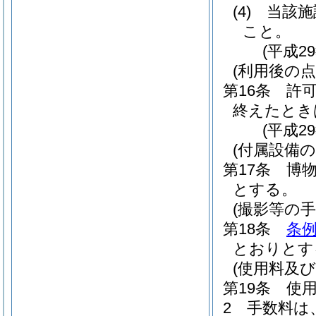
(4)
当該施
こと。
(平成2
(利用後の点
第16条
許
終えたとき
(平成2
(付属設備の
第17条
博
とする。
(撮影等の手
第18条
条例
とおりとす
(使用料及
第19条
使
2
手数料は