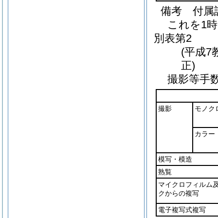
備考 付属
これを1
別表第2
(平成7
正)
撮影等手
撮影
モノク
カラー
模写・模造
熟覧
マイクロフィルム
クからの複写
電子複写式複写