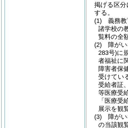
掲げる区分
する。
(1)
義務教
諸学校の
覧料の全
(2)
障がい
283号)
に
者福祉に
障害者保
受けてい
受給者証
等医療受
「医療受
展示を観
(3)
障がい
の当該観