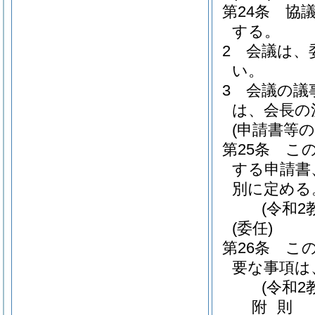
第24条
協
する。
2
会議は、
い。
3
会議の議
は、会長の
(申請書等の
第25条
こ
する申請書
別に定める
(令和2
(委任)
第26条
こ
要な事項は
(令和2
附
則