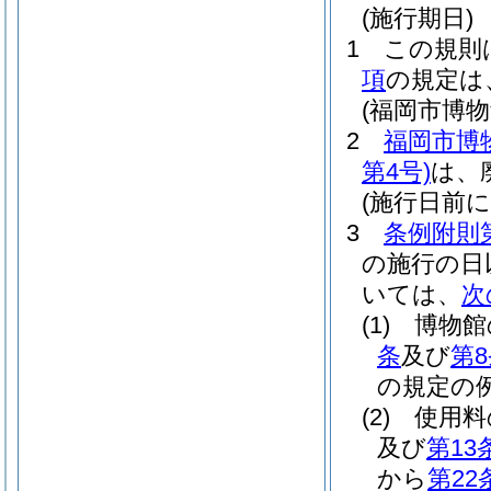
(施行期日)
1
この規則
項
の規定は
(福岡市博
2
福岡市博
第4号)
は、
(施行日前
3
条例附則
の施行の日
いては、
次
(1)
博物館
条
及び
第
の規定の
(2)
使用料
及び
第13
から
第22