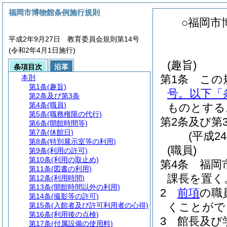
福岡市博物館条例施行規則
○福岡市
平成2年9月27日 教育委員会規則第14号
(令和2年4月1日施行)
(趣旨)
条項目次
沿革
第1条
この
本則
第1条
(趣旨)
号。以下「
第2条及び第3条
第4条
(職員)
ものとする
第5条
(職務権限の代行)
第2条及び第
第6条
(開館時間等)
第7条
(休館日)
(平成2
第8条
(特別展示室等の利用)
(職員)
第9条
(利用の許可)
第10条
(利用の取止め)
第4条
福岡
第11条
(図書の利用)
課長を置く
第12条
(利用時間)
第13条
(開館時間以外の利用)
2
前項
の職
第14条
(撮影等の許可)
くことがで
第15条
(入館者及び許可利用者の心得)
第16条
(利用後の点検)
3
館長及び
第17条
(付属設備の使用料)