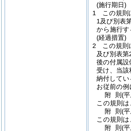
(施行期日)
1
この規則
1及び別表
から施行す
(経過措置)
2
この規則
及び別表第
後の付属設
受け、当該
納付してい
お従前の例
附
則
(
この規則は
附
則
(
この規則は
附
則
(