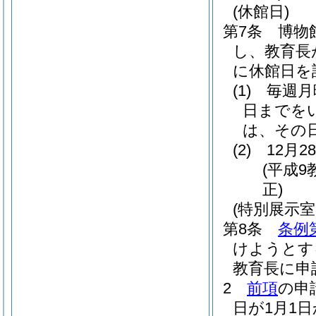
(休館日)
第7条
博物
し、教育長
に休館日を
(1)
毎週月
日までを
は、その
(2)
12月
(平成9
正)
(特別展示室
第8条
条例
けようとす
教育長に申
2
前項
の申
日が1月1