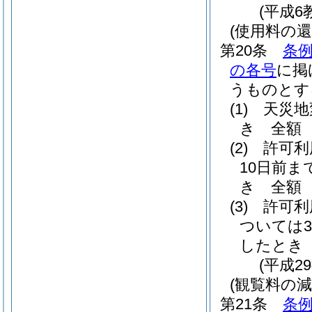
(平成6
(使用料の還
第20条
条例
の各号
に掲
うものとす
(1)
天災地
き 全額
(2)
許可利
10日前
き 全額
(3)
許可利
ついては3
したとき
(平成2
(観覧料の減
第21条
条例