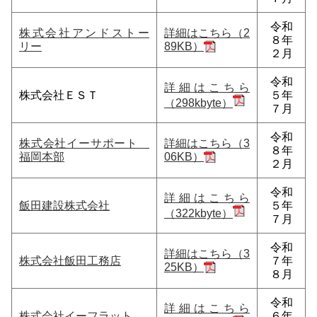
令和
株式会社アンドストー
詳細はこちら（2
８年
リー
89KB）
２月
令和
詳細はこちら
株式会社ＥＳＴ
５年
（298kbyte）
７月
令和
株式会社イーサポート
詳細はこちら（3
８年
福岡本部
06KB）
２月
令和
詳細はこちら
飯田建設株式会社
５年
（322kbyte）
７月
令和
詳細はこちら（3
株式会社飯田工務店
７年
25KB）
８月
令和
詳細はこちら
株式会社イーフラット
６年