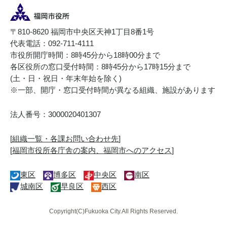
〒810-8620 福岡市中央区天神1丁目8番1号
代表電話：092-711-4111
市役所開庁時間：8時45分から18時00分まで
各区役所の窓口受付時間：8時45分から17時15分まで
(土・日・祝日・年末年始を除く)
※一部、開庁・窓口受付時間が異なる組織、施設があります
法人番号：3000020401307
[
組織一覧・各課お問い合わせ先
]
[
福岡市役所各庁舎の案内、福岡市へのアクセス
]
東区
博多区
中央区
南区
城南区
早良区
西区
Copyright(C)Fukuoka City.All Rights Reserved.