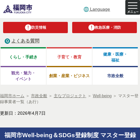
Language
防災情報
救急医療・消防
よくある質問
健康・医療・
くらし・手続き
子育て・教育
福祉
観光・魅力・
創業・産業・ビジネス
市政全般
イベント
福岡市ホーム
＞
市政全般
＞
主なプロジェクト
＞
Well-being
＞
マスター登
録事業者一覧（あ行）
更新日：2026年4月7日
福岡市Well-being＆SDGs登録制度 マスター登録