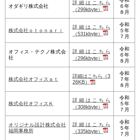
令和
詳細はこちら
オダギリ株式会社
６年
（299kbyte）
８月
令和
詳細はこちら
株式会社ｏｔｏｎａｒｉ
５年
（531kbyte）
７月
令和
詳細はこちら
オフィス・テクノ株式会
６年
社
（296kbyte）
８月
令和
詳細はこちら（3
株式会社オフィスａｔ
７年
26KB）
８月
令和
詳細はこちら
株式会社オフィスＫ
５年
（308kbyte）
７月
令和
詳細はこちら
オリジナル設計株式会社
５年
福岡事務所
（335kbyte）
７月