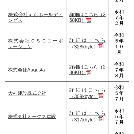
令和
株式会社えんホールディ
詳細はこちら（2
７年
ングス
68KB）
２月
令和
詳細はこちら
株式会社ＯＳＧコーポ
５年
レーション
１０
（328kbyte）
月
令和
詳細はこちら（2
株式会社Augusta
７年
86KB）
８月
令和
詳細はこちら
大神建設株式会社
５年
（308kbyte）
７月
令和
詳細はこちら
株式会社オークス建設
５年
（317kbyte）
７月