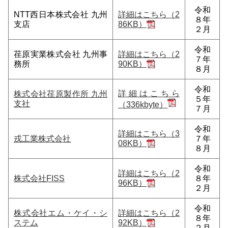
令和
NTT西日本株式会社 九州
詳細はこちら（2
８年
支店
86KB）
２月
令和
荏原実業株式会社 九州事
詳細はこちら（2
７年
務所
90KB）
８月
令和
詳細はこちら
株式会社荏原製作所 九州
５年
支社
（336kbyte）
７月
令和
詳細はこちら（3
戎工業株式会社
７年
08KB）
８月
令和
詳細はこちら（2
株式会社FISS
８年
96KB）
２月
令和
株式会社エム・ケイ・シ
詳細はこちら（2
８年
ステム
92KB）
２月