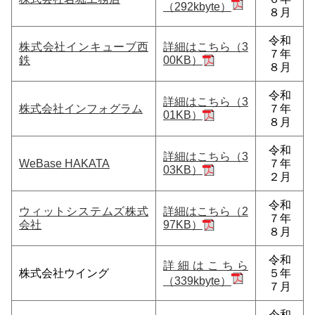
（292kbyte）
８月
令和
株式会社インキューブ西
詳細はこちら（3
７年
鉄
00KB）
８月
令和
詳細はこちら（3
株式会社インフォグラム
７年
01KB）
８月
令和
詳細はこちら（3
WeBase HAKATA
７年
03KB）
２月
令和
ウィットシステムズ株式
詳細はこちら（2
７年
会社
97KB）
８月
令和
詳細はこちら
株式会社ウイング
５年
（339kbyte）
７月
令和