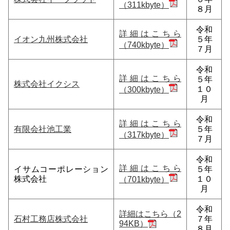
（311kbyte）
８月
令和
詳細はこちら
イオン九州株式会社
５年
（740kbyte）
７月
令和
詳細はこちら
５年
株式会社イクシス
１０
（300kbyte）
月
令和
詳細はこちら
有限会社池工業
５年
（317kbyte）
７月
令和
詳細はこちら
イサムコーポレーション
５年
株式会社
１０
（701kbyte）
月
令和
詳細はこちら（2
石村工務店株式会社
７年
94KB）
８月