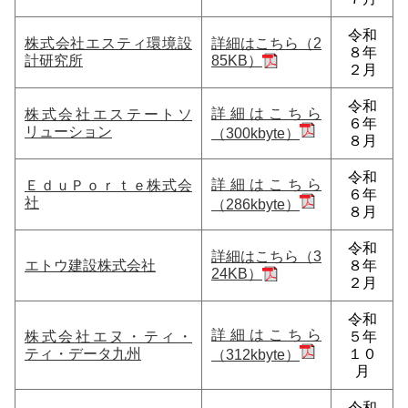
令和
株式会社エスティ環境設
詳細はこちら（2
８年
計研究所
85KB）
２月
令和
詳細はこちら
株式会社エステートソ
６年
リューション
（300kbyte）
８月
令和
詳細はこちら
ＥｄｕＰｏｒｔｅ株式会
６年
社
（286kbyte）
８月
令和
詳細はこちら（3
エトウ建設株式会社
８年
24KB）
２月
令和
詳細はこちら
株式会社エヌ・ティ・
５年
ティ・データ九州
１０
（312kbyte）
月
令和