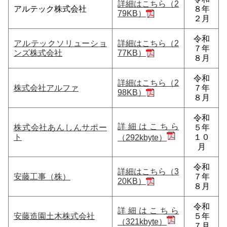
詳細はこちら（2
アルテック株式会社
８年
79KB）
２月
令和
アルテックソリューショ
詳細はこちら（2
７年
ンズ株式会社
77KB）
８月
令和
詳細はこちら（2
株式会社アルファ
７年
98KB）
８月
令和
詳細はこちら
株式会社あんしんサポー
５年
ト
１０
（292kbyte）
月
令和
詳細はこちら（3
安藤工事（株）
７年
20KB）
８月
令和
詳細はこちら
安藤造園土木株式会社
５年
（321kbyte）
７月