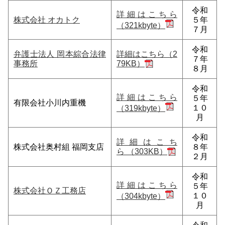
令和
詳細はこちら
株式会社 オカトク
５年
（321kbyte）
７月
令和
弁護士法人 岡本綜合法律
詳細はこちら（2
７年
事務所
79KB）
８月
令和
詳細はこちら
５年
有限会社小川内重機
１０
（319kbyte）
月
令和
詳細はこち
株式会社奥村組 福岡支店
８年
ら （303KB）
２月
令和
詳細はこちら
５年
株式会社ＯＺ工務店
１０
（304kbyte）
月