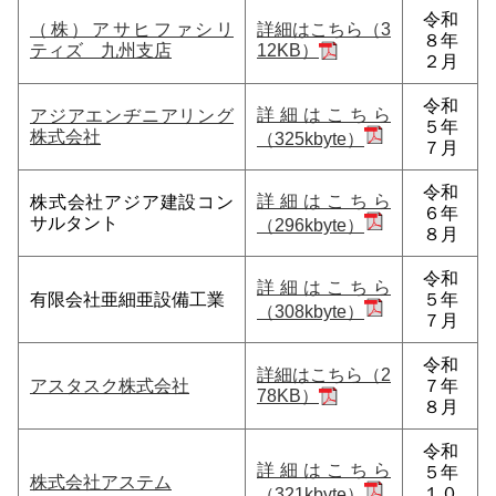
令和
（株）アサヒファシリ
詳細はこちら（3
８年
ティズ 九州支店
12KB）
２月
令和
詳細はこちら
アジアエンヂニアリング
５年
株式会社
（325kbyte）
７月
令和
詳細はこちら
株式会社アジア建設コン
６年
サルタント
（296kbyte）
８月
令和
詳細はこちら
有限会社亜細亜設備工業
５年
（308kbyte）
７月
令和
詳細はこちら（2
アスタスク株式会社
７年
78KB）
８月
令和
詳細はこちら
５年
株式会社アステム
１０
（321kbyte）