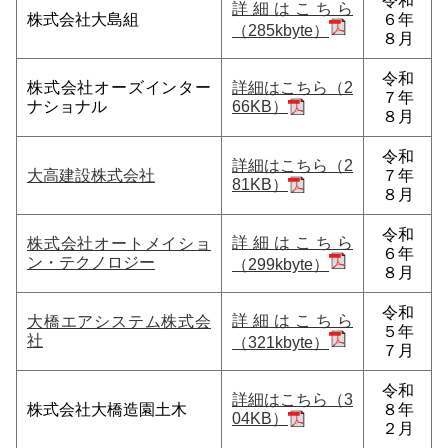
令和
詳細はこちら
株式会社大島組
６年
（285kbyte）
８月
令和
株式会社オーズインター
詳細はこちら（2
７年
ナショナル
66KB）
８月
令和
詳細はこちら（2
大高建設株式会社
７年
81KB）
８月
令和
詳細はこちら
株式会社オートメイショ
６年
ン・テクノロジー
（299kbyte）
８月
令和
詳細はこちら
大橋エアシステム株式会
５年
社
（321kbyte）
７月
令和
詳細はこちら（3
株式会社大橋造園土木
８年
04KB）
２月