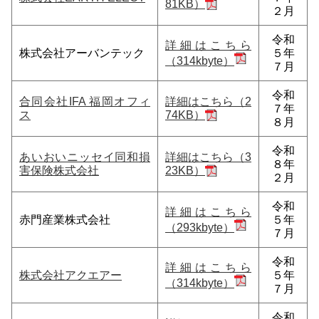
81KB）
２月
令和
詳細はこちら
株式会社アーバンテック
５年
（314kbyte）
７月
令和
合同会社IFA 福岡オフィ
詳細はこちら（2
７年
ス
74KB）
８月
令和
あいおいニッセイ同和損
詳細はこちら（3
８年
害保険株式会社
23KB）
２月
令和
詳細はこちら
赤門産業株式会社
５年
（293kbyte）
７月
令和
詳細はこちら
株式会社アクエアー
５年
（314kbyte）
７月
令和