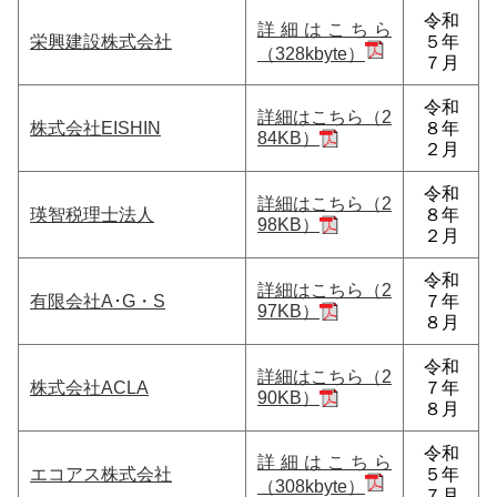
令和
詳細はこちら
栄興建設株式会社
５年
（328kbyte）
７月
令和
詳細はこちら（2
株式会社EISHIN
８年
84KB）
２月
令和
詳細はこちら（2
瑛智税理士法人
８年
98KB）
２月
令和
詳細はこちら（2
有限会社A･G・S
７年
97KB）
８月
令和
詳細はこちら（2
株式会社ACLA
７年
90KB）
８月
令和
詳細はこちら
エコアス株式会社
５年
（308kbyte）
７月