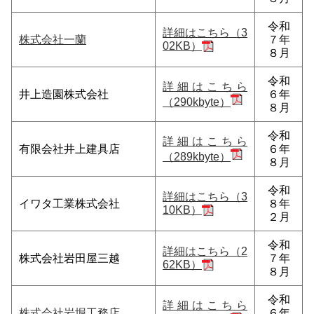
令和
詳細はこちら（3
株式会社一蘭
７年
02KB）
８月
令和
詳細はこちら
井上造園株式会社
６年
（290kbyte）
８月
令和
詳細はこちら
有限会社井上建具店
６年
（289kbyte）
８月
令和
詳細はこちら（3
イワタ工業株式会社
８年
10KB）
２月
令和
詳細はこちら（2
株式会社岩田屋三越
７年
62KB）
８月
令和
詳細はこちら
株式会社岩堀工務店
６年