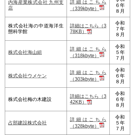
詳細はこちら
内海産業株式会社 九州支
６年
店
（339kbyte）
８月
令和
株式会社海の中道海洋生
詳細はこちら（3
７年
態科学館
78KB）
８月
令和
詳細はこちら
株式会社海山組
５年
（318kbyte）
７月
令和
詳細はこちら
株式会社ウメケン
６年
（303kbyte）
８月
令和
詳細はこちら（3
株式会社梅の木建設
６年
42KB）
８月
令和
詳細はこちら
占部建設株式会社
５年
（328kbyte）
７月