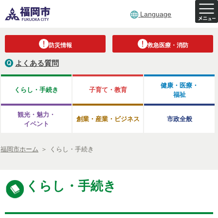
Language
防災情報
救急医療・消防
よくある質問
健康・医療・
くらし・手続き
子育て・教育
福祉
観光・魅力・
創業・産業・ビジネス
市政全般
イベント
福岡市ホーム
＞
くらし・手続き
くらし・手続き