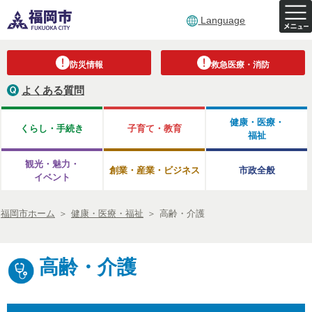
Language
防災情報
救急医療・消防
よくある質問
健康・医療・
くらし・手続き
子育て・教育
福祉
観光・魅力・
創業・産業・ビジネス
市政全般
イベント
福岡市ホーム
＞
健康・医療・福祉
＞
高齢・介護
高齢・介護