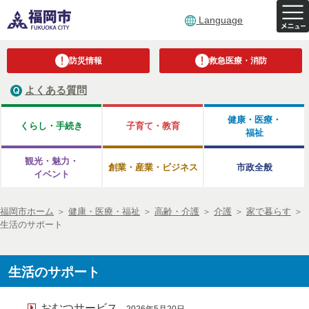
Language
防災情報
救急医療・消防
よくある質問
健康・医療・
くらし・手続き
子育て・教育
福祉
観光・魅力・
創業・産業・ビジネス
市政全般
イベント
福岡市ホーム
＞
健康・医療・福祉
＞
高齢・介護
＞
介護
＞
家で暮らす
＞
生活のサポート
生活のサポート
おむつサービス
2026年5月20日