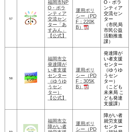
福岡市NP
O・ボラ
O・ボラ
ンティア
運用ポリ
ンティア
交流セン
シー（PD
交流セン
ター
57
F：220K
ター「あ
（市民局
B）
すみん」
市民公益
【公式】
活動推進
課）
発達障が
福岡市立
い者支援
発達障が
センター
い者支援
運用ポリ
（ゆうゆ
センター
シー（PD
うセン
58
（ゆうゆ
F：305K
ター）
うセン
B）
（こども
ター）
未来局 こ
【公式】
ども発達
支援課）
障がい者
福岡市立
就労支援
運用ポリ
障がい者
センター
シー（PD
59