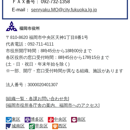
ＦＡＸ番号： 092-732-1358
E-mail：
senryaku.MO@city.fukuoka.lg.jp
〒810-8620 福岡市中央区天神1丁目8番1号
代表電話：092-711-4111
市役所開庁時間：8時45分から18時00分まで
各区役所の窓口受付時間：8時45分から17時15分まで
(土・日・祝日・年末年始を除く)
※一部、開庁・窓口受付時間が異なる組織、施設があります
法人番号：3000020401307
[
組織一覧・各課お問い合わせ先
]
[
福岡市役所各庁舎の案内、福岡市へのアクセス
]
東区
博多区
中央区
南区
城南区
早良区
西区