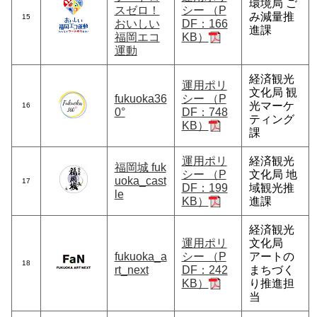
環境局 ご
スゼロ！
シー （P
み減量推
15
おいしい
DF：166
進課
福岡エコ
KB）
運動
経済観光
運用ポリ
文化局 観
fukuoka36
シー （P
光マーケ
16
0°
DF：748
ティング
KB）
課
運用ポリ
経済観光
福岡城 fuk
シー （P
文化局 地
uoka_cast
17
DF：199
域観光推
le
KB）
進課
経済観光
運用ポリ
文化局
fukuoka_a
シー （P
アートの
18
rt_next
DF：242
まちづく
KB）
り推進担
当