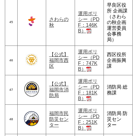
早良区役
所 企画課
運用ポリ
（さわら
さわらの
シー（PD
の秋企画
45
秋
F：146K
運営委員
B）
会事務
局）
運用ポリ
【公式】
西区役所
シー（PD
福岡市西
企画振興
46
F：747K
区
課
B）
運用ポリ
【公式】
シー（PD
消防局 総
福岡市消
47
F：181K
務課
防局
B）
運用ポリ
福岡市民
消防局 防
シー（PD
防災セン
災セン
48
F：251K
ター
ター
B）