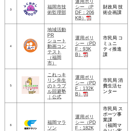
運用ポリ
福岡市技
シー （P
財政局 技
3
術監理部
DF：206
術企画課
KB）
地域活動
PR
運用ポリ
市民局 コ
ショート
シー（PD
ミュニ
動画コン
4
F：93K
ティ推進
テスト
B）
課
（福岡
市）
これっキ
運用ポリ
リン先生
市民局 消
シー（PD
のトラブ
費生活セ
5
F：132K
ル回避塾
ンター
B）
｜公式
市民局 ス
ポーツ事
運用ポリ
業課
福岡マラ
シー（PD
（福岡マ
6
ソン
F：182K
ラソン実