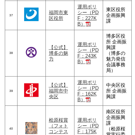
運用ポリ
東区役所
福岡市東
シー（PD
企画振興
37
区役所
F：227K
課
B）
博多区役
所 企画振
運用ポリ
【公式】
興課
シー（PD
博多の魅
（博多の
38
F：243K
力
魅力発信
B）
会議事務
局）
運用ポリ
【公式】
中央区役
シー（PD
福岡市中
所 企画振
39
F：162K
央区
興課
B）
南区役所
企画振興
桧原桜賞
運用ポリ
課
（フォト
シー（PD
（桧原桜
40
コンテス
F：175K
賞実行委