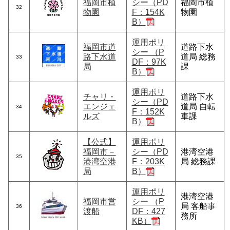
福岡市植
シー（PD
福岡市植
32
物園
F：154K
物園
B）
運用ポリ
福岡市道
道路下水
シー （P
路下水道
道局 総務
33
DF：97K
局
課
B）
運用ポリ
チャリ・
道路下水
シー（PD
エンジェ
道局 自転
34
F：152K
ルズ
車課
B）
【公式】
運用ポリ
福岡市－
シー（PD
港湾空港
35
港湾空港
F：203K
局 総務課
局
B）
運用ポリ
港湾空港
福岡市営
シー （P
局 客船事
36
渡船
DF：427
務所
KB）