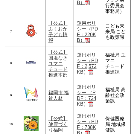
B）
行委員会
事務局）
【公式】
運用ポリ
こども未
ふくおか
シー（PD
来局 こど
7
子ども情
F：220K
も政策課
報
B）
【公式】
運用ポリ
福祉局 ユ
国境なき
シー（PD
マニ
ユマニ
8
F：2,572
チュード
チュード
KB）
推進課
推進本部
運用ポリ
福祉局 高
福岡市 福
シー （P
齢社会政
9
祉人材
DF：724
策課
KB）
運用ポリ
【公式】
保健医療
シー（PD
健康づく
局 地域保
10
F：738K
り福岡
健課
B）