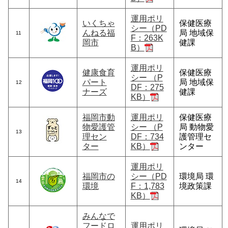
運用ポリ
いくちゃ
保健医療
シー（PD
んねる福
局 地域保
11
F：263K
岡市
健課
B）
運用ポリ
健康食育
保健医療
シー （P
パート
局 地域保
12
DF：275
ナーズ
健課
KB）
福岡市動
運用ポリ
保健医療
物愛護管
シー （P
局 動物愛
13
理セン
DF：734
護管理セ
ター
KB）
ンター
運用ポリ
福岡市の
シー（PD
環境局 環
14
環境
F：1,783
境政策課
KB）
みんなで
フードロ
運用ポリ