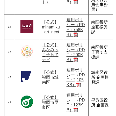
ト）
B）
員会事務
局）
運用ポリ
【公式】
南区役所
シー（PD
minamiku
企画振興
41
F：758K
_art_next
課
B）
【公式】
運用ポリ
南区役所
みなみっ
シー（PD
子育て支
42
こ子育て
F：200K
援課
ナビ
B）
運用ポリ
【公式】
城南区役
シー（PD
福岡市城
所 企画振
43
F：2,105
南区
興課
KB）
運用ポリ
【公式】
シー（PD
早良区役
福岡市早
44
F：123K
所 企画課
良区
B）