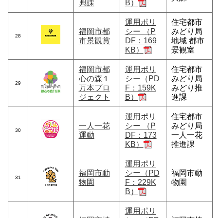
興課
B）
運用ポリ
住宅都市
福岡市都
シー （P
みどり局
28
市景観賞
DF：169
地域 都市
KB）
景観室
福岡市都
運用ポリ
住宅都市
心の森１
シー（PD
みどり局
29
万本プロ
F：159K
みどり推
ジェクト
B）
進課
運用ポリ
住宅都市
一人一花
シー （P
みどり局
30
運動
DF：173
一人一花
KB）
推進課
運用ポリ
福岡市動
シー（PD
福岡市動
31
物園
F：229K
物園
B）
運用ポリ