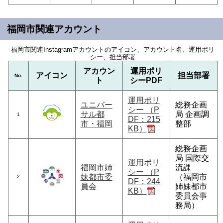
福岡市関連アカウント
福岡市関連Instagramアカウントのアイコン、アカウント名、運用ポリ
シー、担当部署
アカウン
運用ポリ
アイコン
担当部署
No.
ト
シーPDF
運用ポリ
ユニバー
総務企画
シー （P
サル都
局 企画調
1
DF：215
市・福岡
整部
KB）
総務企画
局 国際交
運用ポリ
福岡市姉
流課
シー （P
妹都市委
（福岡市
2
DF：244
員会
姉妹都市
KB）
委員会事
務局）