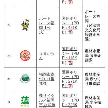
B）
ボート
レース福
ボート
運用ポリ
岡
レース福
シー（PD
（経済観
24
岡【公
F：421K
光文化局
式】
B）
経営企画
課）
運用ポリ
農林水産
うまかも
シー（PD
局 政策企
25
ん
F：118K
画課
B）
運用ポリ
福岡市森
農林水産
シー（PD
づくり推
局 森づく
26
F：271K
進課
り推進課
B）
藻サイク
運用ポリ
農林水産
ル／福岡
シー（PD
局 水産振
27
市 水産振
F：246K
興課