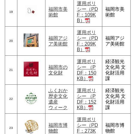
運用ポリ
福岡市美
シー（PD
福岡市美
19
術館
F：109K
術館
B）
運用ポリ
福岡アジ
シー（PD
福岡アジ
20
ア美術館
F：209K
ア美術館
B）
運用ポリ
経済観光
福岡市の
シー （P
文化局 文
21
文化財
DF：150
化財活用
KB）
課
ふくおか
運用ポリ
経済観光
歴史文化
シー （P
文化局 文
22
遺産
DF：152
化財活用
ウィーク
KB）
課
運用ポリ
福岡市博
シー（PD
福岡市博
23
物館
F：273K
物館