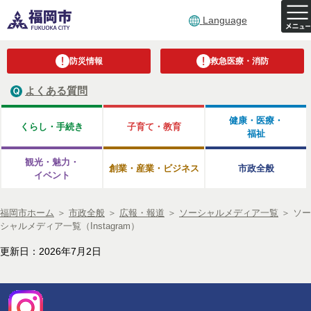
Language
防災情報
救急医療・消防
よくある質問
健康・医療・
くらし・手続き
子育て・教育
福祉
観光・魅力・
創業・産業・ビジネス
市政全般
イベント
福岡市ホーム
＞
市政全般
＞
広報・報道
＞
ソーシャルメディア一覧
＞
ソー
シャルメディア一覧（Instagram）
更新日：2026年7月2日