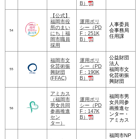
B）
【公式】
福岡市役
運用ポリ
人事委員
所のまい
シー（PD
会事務局
54
にち｜福
F：251K
任用課
岡市職員
B）
採用
公益財団
福岡市文
運用ポリ
法人
化芸術振
シー（PD
福岡市文
55
興財団
F：190K
化芸術振
(FFAC)
B）
興財団
アミカス
福岡市男
（福岡市
運用ポリ
女共同参
男女共同
シー（PD
画推進セ
56
参画推進
F：147K
ンター・
セン
B）
アミカス
ター）
福岡市NP