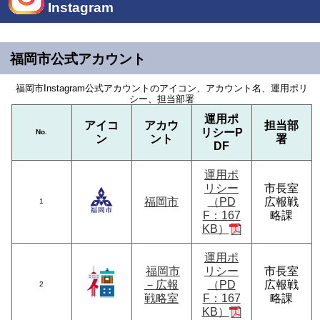
Instagram
福岡市公式アカウント
福岡市Instagram公式アカウントのアイコン、アカウント名、運用ポリ
シー、担当部署
運用ポ
アイコ
アカウ
担当部
リシーP
No.
ン
ント
署
DF
運用ポ
リシー
市長室
福岡市
（PD
広報戦
1
F：167
略課
KB）
運用ポ
福岡市
リシー
市長室
－広報
（PD
広報戦
2
戦略室
F：167
略課
KB）