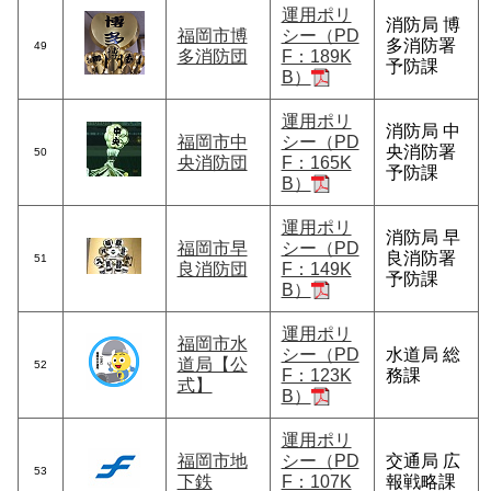
運用ポリ
消防局 博
福岡市博
シー（PD
多消防署
49
多消防団
F：189K
予防課
B）
運用ポリ
消防局 中
福岡市中
シー（PD
央消防署
50
央消防団
F：165K
予防課
B）
運用ポリ
消防局 早
福岡市早
シー（PD
良消防署
51
良消防団
F：149K
予防課
B）
運用ポリ
福岡市水
シー（PD
水道局 総
道局【公
52
F：123K
務課
式】
B）
運用ポリ
福岡市地
シー（PD
交通局 広
53
下鉄
F：107K
報戦略課