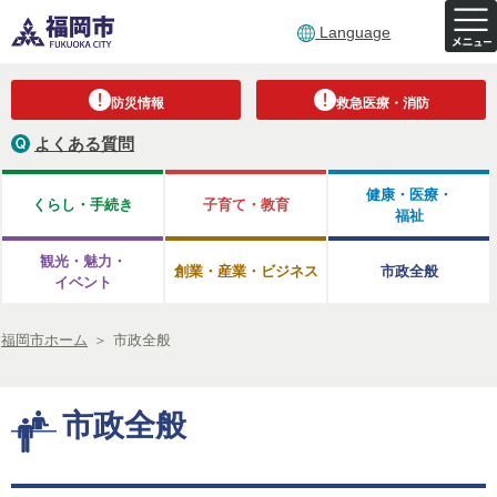
Language
防災情報
救急医療・消防
よくある質問
健康・医療・
くらし・手続き
子育て・教育
福祉
観光・魅力・
創業・産業・ビジネス
市政全般
イベント
福岡市ホーム
＞
市政全般
市政全般