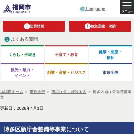
Language
防災情報
救急医療・消防
よくある質問
健康・医療・
くらし・手続き
子育て・教育
福祉
観光・魅力・
創業・産業・ビジネス
市政全般
イベント
福岡市ホーム
＞
市政全般
＞
市の庁舎・施設案内
＞
博多区新庁舎等整備事
業
更新日：2026年4月1日
博多区新庁舎整備等事業について