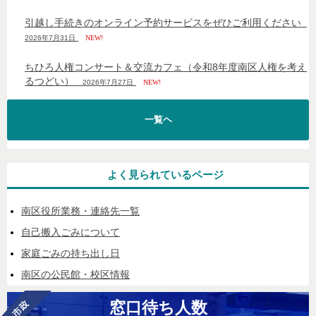
引越し手続きのオンライン予約サービスをぜひご利用ください
2026年7月31日
NEW!
ちひろ人権コンサート＆交流カフェ（令和8年度南区人権を考え
るつどい）
2026年7月27日
NEW!
一覧ヘ
よく見られているページ
南区役所業務・連絡先一覧
自己搬入ごみについて
家庭ごみの持ち出し日
南区の公民館・校区情報
窓口待ち人数