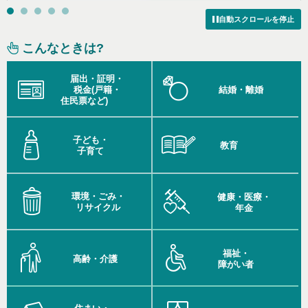
自動スクロールを停止
こんなときは?
届出・証明・
税金
(戸籍・
結婚・離婚
住民票など)
子ども・
教育
子育て
環境・ごみ・
健康・医療・
リサイクル
年金
福祉・
高齢・介護
障がい者