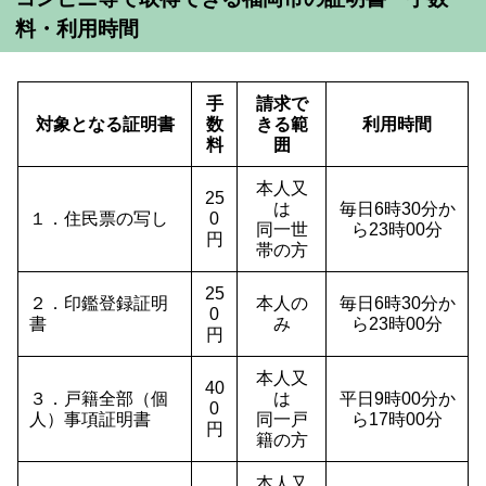
料・利用時間
手
請求で
対象となる証明書
数
きる範
利用時間
料
囲
本人又
25
は
毎日6時30分か
１．住民票の写し
0
同一世
ら23時00分
円
帯の方
25
２．印鑑登録証明
本人の
毎日6時30分か
0
書
み
ら23時00分
円
本人又
40
３．戸籍全部（個
は
平日9時00分か
0
人）事項証明書
同一戸
ら17時00分
円
籍の方
本人又