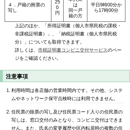
25
４．戸籍の附票の
は
平日9時00分か
0
写し
同一戸
ら17時00分
円
籍の方
上記のほか、「所得証明書（個人市県民税の課税・
非課税証明書）」、「納税証明書（個人市県民税
分）」についても取得できます。
詳しくは、
市税証明書コンビニ交付サービス
のペー
ジをご確認ください。
注意事項
利用時間は各店舗の営業時間内です。その他、システ
ムやネットワーク保守点検時には利用できません。
住民票の除票の写し及び住民票コード入りの住民票の
写しは、窓口交付のみとなり、コンビニ交付はできま
せん。また、氏名の変更履歴や区内転居時の複数の住