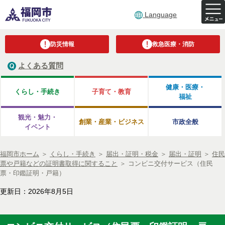
Language
防災情報
救急医療・消防
よくある質問
健康・医療・
くらし・手続き
子育て・教育
福祉
観光・魅力・
創業・産業・ビジネス
市政全般
イベント
福岡市ホーム
＞
くらし・手続き
＞
届出・証明・税金
＞
届出・証明
＞
住民
票や戸籍などの証明書取得に関すること
＞
コンビニ交付サービス（住民
票・印鑑証明・戸籍）
更新日：2026年8月5日