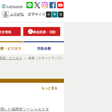
Language
ふりがな
文字サイズ
小
中
大
防災情報
救急医療・消防
産業・ビジネス
市政全般
産業・ビジネス
＞
創業（スタートアップ）
もっと見る
活用した福岡市ソーシャルスタ