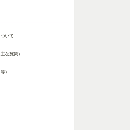
について
・主な施策）
ク等）