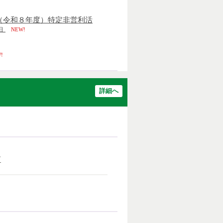
度（令和８年度）特定非営利活
日
NEW!
!
詳細へ
て