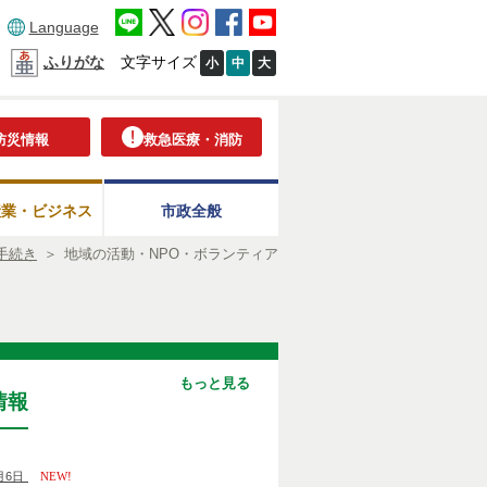
Language
ふりがな
文字サイズ
小
中
大
防災情報
救急医療・消防
産業・ビジネス
市政全般
手続き
＞
地域の活動・NPO・ボランティア
もっと見る
情報
月6日
NEW!