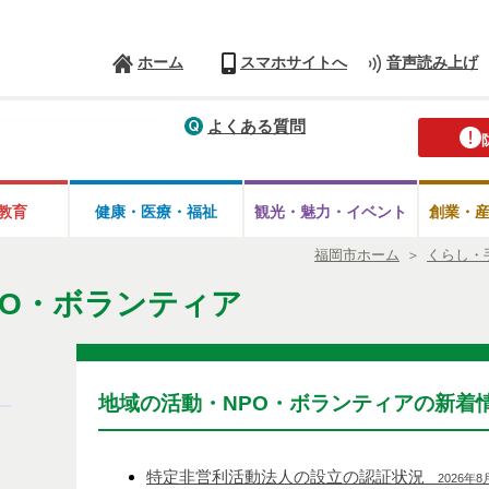
ホーム
スマホサイトへ
音声読み上げ
よくある質問
教育
健康・医療・
福祉
観光・魅力・
イベント
創業・
福岡市ホーム
＞
くらし・
PO・ボランティア
地域の活動・NPO・ボランティアの新着
特定非営利活動法人の設立の認証状況
2026年8