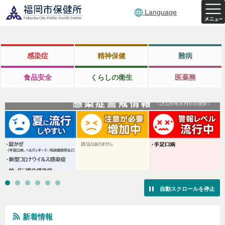
Language
感染症
精神保健
難病
食品安全
くらしの衛生
医薬務
自動スクロールを停止
新着情報