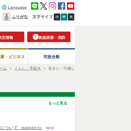
Language
ふりがな
文字サイズ
小
中
大
防災情報
救急医療・消防
産業・ビジネス
市政全般
ーム
＞
くらし・手続き
＞
住まい・引越し
もっと見る
居について
2026年8月7日
NEW!