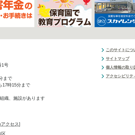
このサイトにつ
サイトマップ
番1号
個人情報の取り
アクセシビリテ
0分まで
17時15分まで
組織、施設があります
のアクセス
]
南区