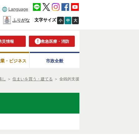
Language
文字サイズ
ふりがな
小
中
大
防災情報
救急医療・消防
産業・ビジネス
市政全般
越し
＞
住まいを買う・建てる
＞
金銭的支援