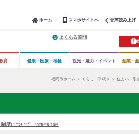
ホーム
スマホサイトへ
音声読み上げ
よくある質問
教育
健康・医療・
福祉
観光・魅力・
イベント
創業・
福岡市ホーム
＞
くらし・手続き
＞
住まい・引
定制度について
2025年8月6日