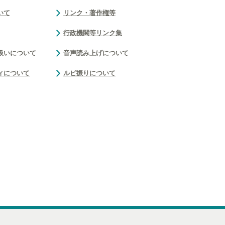
いて
リンク・著作権等
行政機関等リンク集
扱いについて
音声読み上げについて
ィについて
ルビ振りについて