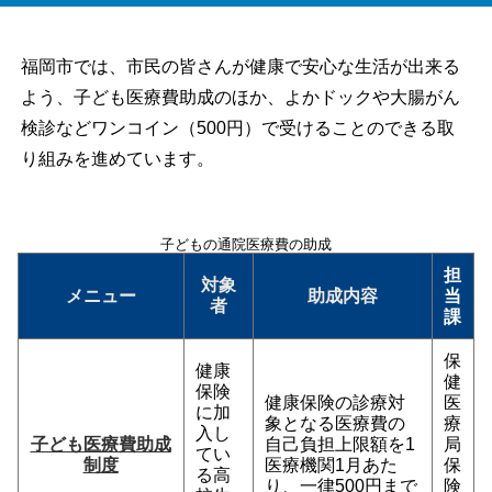
福岡市では、市民の皆さんが健康で安心な生活が出来る
よう、子ども医療費助成のほか、よかドックや大腸がん
検診などワンコイン（500円）で受けることのできる取
り組みを進めています。
子どもの通院医療費の助成
担
対象
メニュー
助成内容
当
者
課
保
健康
健
保険
健康保険の診療対
医
に加
象となる医療費の
療
入し
子ども医療費助成
自己負担上限額を1
局
てい
制度
医療機関1月あた
保
る高
り、一律500円まで
険