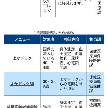
校生
に軽減します。
医
年代
療
まで
課
生活習慣病予防のための健診
メニュー
対象者
検診内容
担当課
国保に
身体測定、血
保健医
加入し
圧測定、血液
療局保
よかドック
ている
検査、尿検
険医療
40～7
査、心電図、
課
4歳
問診
保健医
よかドックか
30～3
療局地
よかドック30
ら心電図を除
9歳
域保健
いた項目
課
福岡県
身体測定、血
後期高
後期高齢者健康診
満75
圧測定、血液