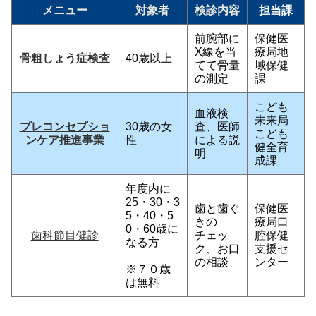
メニュー
対象者
検診内容
担当課
前腕部に
保健医
X線を当
療局地
骨粗しょう症検査
40歳以上
てて骨量
域保健
の測定
課
こども
血液検
未来局
プレコンセプショ
30歳の女
査、医師
こども
ンケア推進事業
性
による説
健全育
明
成課
年度内に
25・30・3
歯と歯ぐ
保健医
5・40・5
きの
療局口
0・60歳に
歯科節目健診
チェッ
腔保健
なる方
ク、お口
支援セ
の相談
ンター
※７０歳
は無料