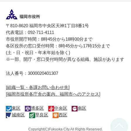
〒810-8620 福岡市中央区天神1丁目8番1号
代表電話：092-711-4111
市役所開庁時間：8時45分から18時00分まで
各区役所の窓口受付時間：8時45分から17時15分まで
(土・日・祝日・年末年始を除く)
※一部、開庁・窓口受付時間が異なる組織、施設があります
法人番号：3000020401307
[
組織一覧・各課お問い合わせ先
]
[
福岡市役所各庁舎の案内、福岡市へのアクセス
]
東区
博多区
中央区
南区
城南区
早良区
西区
Copyright(C)Fukuoka City.All Rights Reserved.