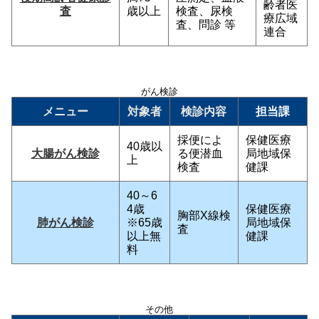
齢者医
査
歳以上
検査、尿検
療広域
査、問診 等
連合
がん検診
メニュー
対象者
検診内容
担当課
採便によ
保健医療
40歳以
大腸がん検診
る便潜血
局地域保
上
検査
健課
40～6
4歳
保健医療
胸部X線検
肺がん検診
※65歳
局地域保
査
以上無
健課
料
その他