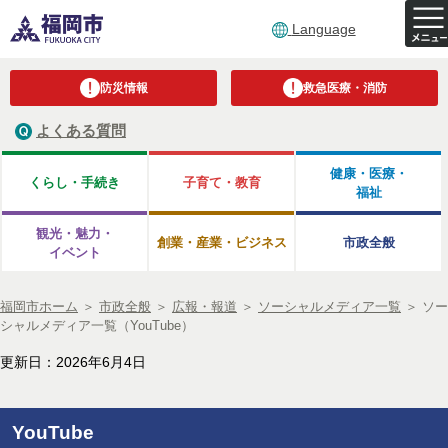
Language
防災情報
救急医療・消防
よくある質問
健康・医療・
くらし・手続き
子育て・教育
福祉
観光・魅力・
創業・産業・ビジネス
市政全般
イベント
福岡市ホーム
＞
市政全般
＞
広報・報道
＞
ソーシャルメディア一覧
＞
ソー
シャルメディア一覧（YouTube）
更新日：2026年6月4日
YouTube