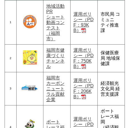
地域活動
PR
運用ポリ
市民局 コ
ショート
シー（PD
ミュニ
動画コン
1
F：93K
ティ推進
テスト
B）
課
（福岡
市）
福岡市健
運用ポリ
保健医療
康づくり
シー（PD
局 地域保
2
チャンネ
F：750K
健課
ル
B）
福岡市
運用ポリ
カーボン
経済観光
シー（PD
ニュート
文化局 経
3
F：206K
ラル貢献
営支援課
B）
企業
ボート
レース福
運用ポリ
ボート
岡
シー（PD
レース福
（経済観
4