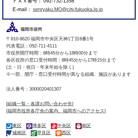
ＦＡＸ番号： 092-732-1358
E-mail：
senryaku.MO@city.fukuoka.lg.jp
〒810-8620 福岡市中央区天神1丁目8番1号
代表電話：092-711-4111
市役所開庁時間：8時45分から18時00分まで
各区役所の窓口受付時間：8時45分から17時15分まで
(土・日・祝日・年末年始を除く)
※一部、開庁・窓口受付時間が異なる組織、施設があります
法人番号：3000020401307
[
組織一覧・各課お問い合わせ先
]
[
福岡市役所各庁舎の案内、福岡市へのアクセス
]
東区
博多区
中央区
南区
城南区
早良区
西区