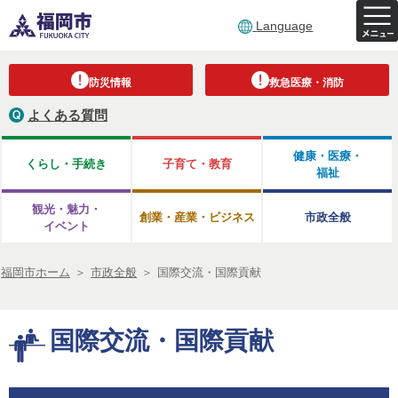
Language
防災情報
救急医療・消防
よくある質問
健康・医療・
くらし・手続き
子育て・教育
福祉
観光・魅力・
創業・産業・ビジネス
市政全般
イベント
福岡市ホーム
＞
市政全般
＞
国際交流・国際貢献
国際交流・国際貢献