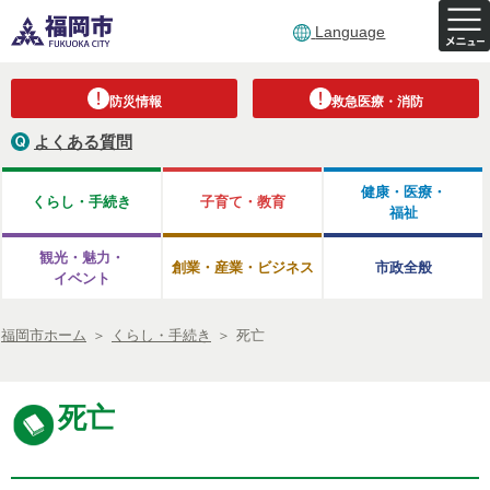
Language
防災情報
救急医療・消防
よくある質問
健康・医療・
くらし・手続き
子育て・教育
福祉
観光・魅力・
創業・産業・ビジネス
市政全般
イベント
福岡市ホーム
＞
くらし・手続き
＞
死亡
死亡