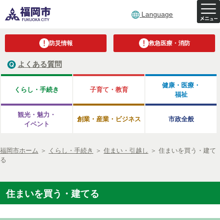
Language
防災情報
救急医療・消防
よくある質問
健康・医療・
くらし・手続き
子育て・教育
福祉
観光・魅力・
創業・産業・ビジネス
市政全般
イベント
福岡市ホーム
＞
くらし・手続き
＞
住まい・引越し
＞
住まいを買う・建て
る
住まいを買う・建てる