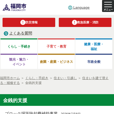
Language
防災情報
救急医療・消防
よくある質問
健康・医療・
くらし・手続き
子育て・教育
福祉
観光・魅力・
創業・産業・ビジネス
市政全般
イベント
福岡市ホーム
＞
くらし・手続き
＞
住まい・引越し
＞
住まいを建て替え
る・補修する
＞
金銭的支援
金銭的支援
ブロック塀等除却費補助事業
2026年7月8日