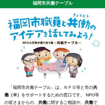
福岡市共働テーブル
「福岡市共働テーブル」は、ＮＰＯ等と市の
共
働（※）
をサポートするための窓口です。 NPO等
の皆さまからの、
共働
に関するご相談や、
共働
で