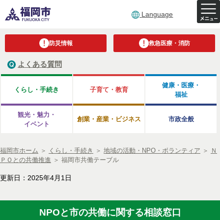
Language
防災情報
救急医療・消防
よくある質問
健康・医療・
くらし・手続き
子育て・教育
福祉
観光・魅力・
創業・産業・ビジネス
市政全般
イベント
福岡市ホーム
＞
くらし・手続き
＞
地域の活動・NPO・ボランティア
＞
Ｎ
ＰＯとの共働推進
＞
福岡市共働テーブル
更新日：2025年4月1日
NPOと市の共働に関する相談窓口