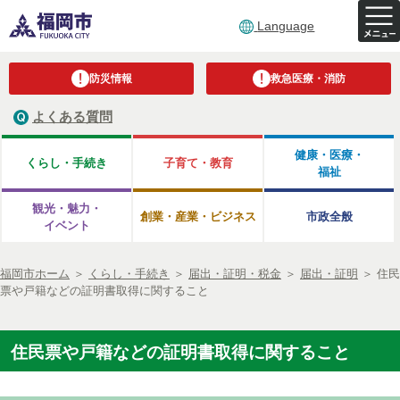
Language
防災情報
救急医療・消防
よくある質問
健康・医療・
くらし・手続き
子育て・教育
福祉
観光・魅力・
創業・産業・ビジネス
市政全般
イベント
福岡市ホーム
＞
くらし・手続き
＞
届出・証明・税金
＞
届出・証明
＞
住民
票や戸籍などの証明書取得に関すること
住民票や戸籍などの証明書取得に関すること