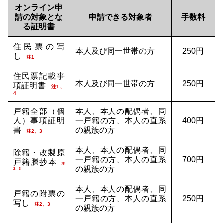
オンライン申
請の対象とな
申請できる対象者
手数料
る証明書
住民票の写
本人及び同一世帯の方
250円
し
注1
住民票記載事
本人及び同一世帯の方
250円
項証明書
注1、
4
戸籍全部（個
本人、本人の配偶者、同
人）事項証明
一戸籍の方、本人の直系
400円
書
の親族の方
注2、3
本人、本人の配偶者、同
除籍・改製原
一戸籍の方、本人の直系
700円
戸籍謄抄本
注
の親族の方
2、3
本人、本人の配偶者、同
戸籍の附票の
一戸籍の方、本人の直系
250円
写し
注2、3
の親族の方