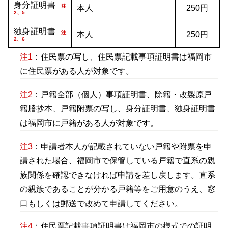
身分証明書
注
本人
250円
2、5
独身証明書
注
本人
250円
2、6
注1
：住民票の写し、住民票記載事項証明書は福岡市
に住民票がある人が対象です。
注2
：戸籍全部（個人）事項証明書、除籍・改製原戸
籍謄抄本、戸籍附票の写し、身分証明書、独身証明書
は福岡市に戸籍がある人が対象です。
注3
：申請者本人が記載されていない戸籍や附票を申
請された場合、福岡市で保管している戸籍で直系の親
族関係を確認できなければ申請を差し戻します。直系
の親族であることが分かる戸籍等をご用意のうえ、窓
口もしくは郵送で改めて申請してください。
注4
：住民票記載事項証明書は福岡市の様式での証明