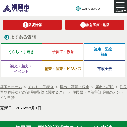
Language
防災情報
救急医療・消防
よくある質問
健康・医療・
くらし・手続き
子育て・教育
福祉
観光・魅力・
創業・産業・ビジネス
市政全般
イベント
福岡市ホーム
＞
くらし・手続き
＞
届出・証明・税金
＞
届出・証明
＞
住民
票や戸籍などの証明書取得に関すること
＞
住民票・戸籍等証明書のオンラ
イン申請
更新日：2026年8月1日