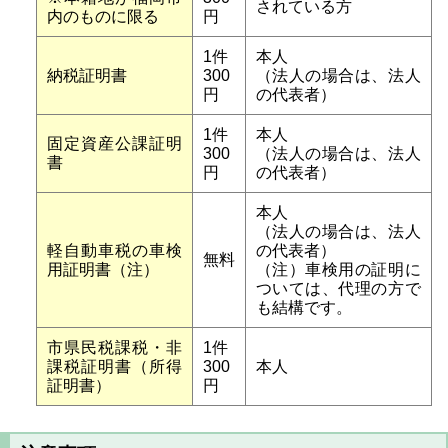
されている方
内のものに限る
円
1件
本人
納税証明書
300
（法人の場合は、法人
円
の代表者）
1件
本人
固定資産公課証明
300
（法人の場合は、法人
書
円
の代表者）
本人
（法人の場合は、法人
軽自動車税の車検
の代表者）
無料
用証明書（注）
（注）車検用の証明に
ついては、代理の方で
も結構です。
市県民税課税・非
1件
課税証明書（所得
300
本人
証明書）
円