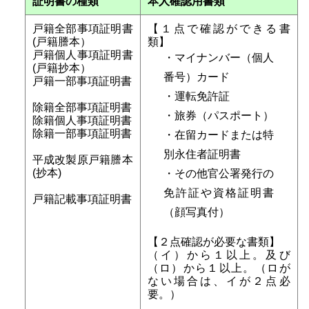
証明書の種類
本人確認用書類
戸籍全部事項証明書
【１点で確認ができる書
(戸籍謄本）
類】
戸籍個人事項証明書
・マイナンバー（個人
(戸籍抄本）
番号）カード
戸籍一部事項証明書
・運転免許証
除籍全部事項証明書
・旅券（パスポート）
除籍個人事項証明書
除籍一部事項証明書
・在留カードまたは特
別永住者証明書
平成改製原戸籍謄本
(抄本)
・その他官公署発行の
免許証や資格証明書
戸籍記載事項証明書
（顔写真付）
【２点確認が必要な書類】
（イ）から１以上。及び
（ロ）から１以上。（ロが
ない場合は、イが２点必
要。）