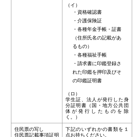
（イ）
・資格確認書
・介護保険証
・各種年金手帳・証書
（住所氏名の記載があ
るもの）
・各種福祉手帳
・請求書に印鑑登録さ
れた印鑑を押印及びそ
の印鑑証明書
（ロ）
学生証、法人が発行した身
分証明書（国・地方公共団
体が発行したものを除
く。）
住民票の写し
下記のいずれかの書類を１
住民票記載事項証明
点お持ちください。