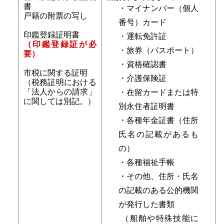
書
・マイナンバー（個人
戸籍の附票の写し
番号）カード
印鑑登録証明書
・運転免許証
（印鑑登録証が必
・旅券（パスポート）
要）
・資格確認書
市税に関する証明
・介護保険証
（税務証明における
「法人からの請求」
・在留カードまたは特
に関しては別記。）
別永住者証明書
・各種年金証書（住所
氏名の記載があるも
の）
・各種福祉手帳
・その他、住所・氏名
の記載のある公的機関
が発行した書類
（船舶や特殊技能に