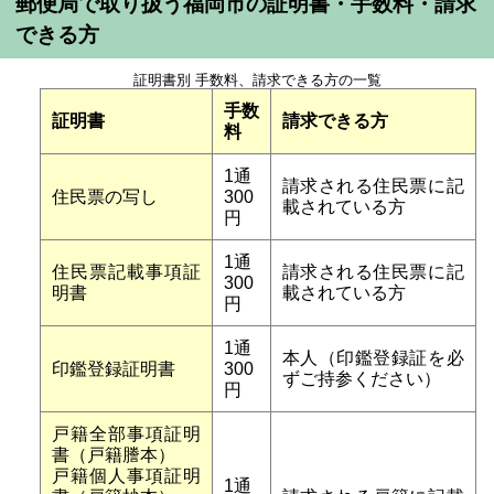
郵便局で取り扱う福岡市の証明書・手数料・請求
できる方
証明書別 手数料、請求できる方の一覧
手数
証明書
請求できる方
料
1通
請求される住民票に記
住民票の写し
300
載されている方
円
1通
住民票記載事項証
請求される住民票に記
300
明書
載されている方
円
1通
本人（印鑑登録証を必
印鑑登録証明書
300
ずご持参ください）
円
戸籍全部事項証明
書（戸籍謄本）
戸籍個人事項証明
1通