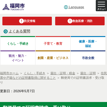
Language
防災情報
救急医療・消防
よくある質問
健康・医療・
くらし・手続き
子育て・教育
福祉
観光・魅力・
創業・産業・ビジネス
市政全般
イベント
福岡市ホーム
＞
くらし・手続き
＞
届出・証明・税金
＞
届出・証明
＞
住民
票や戸籍などの証明書取得に関すること
＞
郵便局での証明書請求・受け取
り
更新日：2026年5月7日