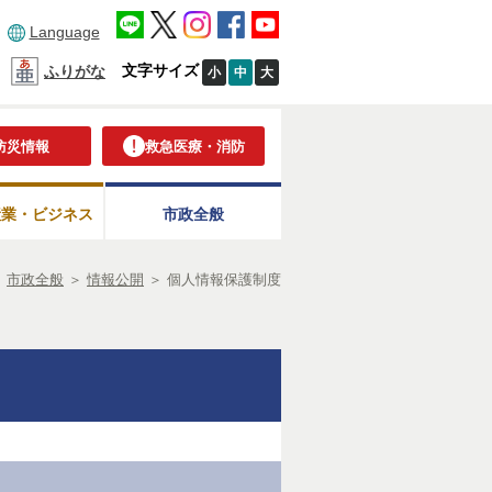
Language
文字サイズ
ふりがな
小
中
大
防災情報
救急医療・消防
産業・ビジネス
市政全般
＞
市政全般
＞
情報公開
＞
個人情報保護制度