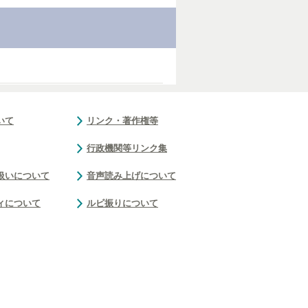
いて
リンク・著作権等
行政機関等リンク集
扱いについて
音声読み上げについて
ィについて
ルビ振りについて