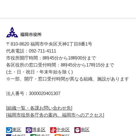
〒810-8620 福岡市中央区天神1丁目8番1号
代表電話：092-711-4111
市役所開庁時間：8時45分から18時00分まで
各区役所の窓口受付時間：8時45分から17時15分まで
(土・日・祝日・年末年始を除く)
※一部、開庁・窓口受付時間が異なる組織、施設があります
法人番号：3000020401307
[
組織一覧・各課お問い合わせ先
]
[
福岡市役所各庁舎の案内、福岡市へのアクセス
]
東区
博多区
中央区
南区