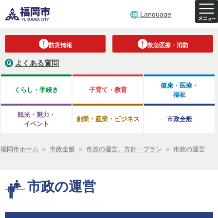
Language
防災情報
救急医療・消防
よくある質問
健康・医療・
くらし・手続き
子育て・教育
福祉
観光・魅力・
創業・産業・ビジネス
市政全般
イベント
福岡市ホーム
＞
市政全般
＞
市政の運営、方針・プラン
＞
市政の運営
市政の運営