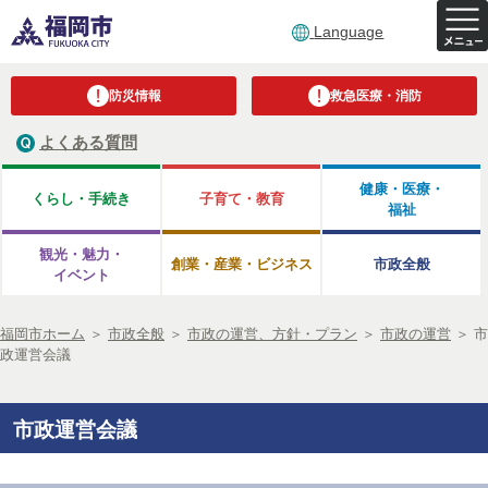
Language
防災情報
救急医療・消防
よくある質問
健康・医療・
くらし・手続き
子育て・教育
福祉
観光・魅力・
創業・産業・ビジネス
市政全般
イベント
福岡市ホーム
＞
市政全般
＞
市政の運営、方針・プラン
＞
市政の運営
＞
市
政運営会議
市政運営会議