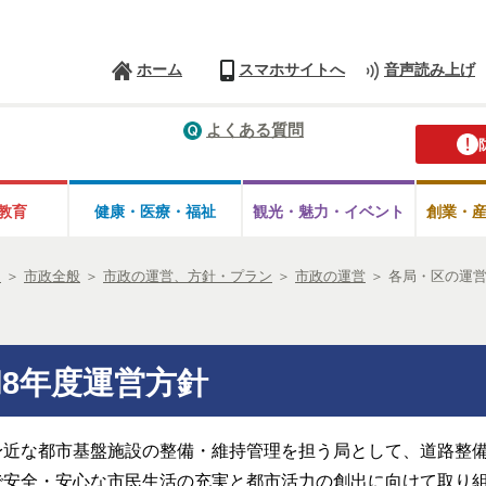
ホーム
スマホサイトへ
音声読み上げ
よくある質問
教育
健康・医療・
福祉
観光・魅力・
イベント
創業・
ム
＞
市政全般
＞
市政の運営、方針・プラン
＞
市政の運営
＞
各局・区の運
和8年度運営方針
身近な都市基盤施設の整備・維持管理を担う局として、道路整
で安全・安心な市民生活の充実と都市活力の創出に向けて取り