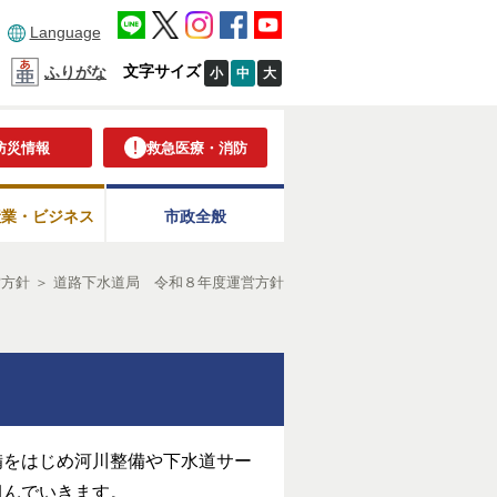
Language
文字サイズ
ふりがな
小
中
大
防災情報
救急医療・消防
産業・ビジネス
市政全般
営方針
＞
道路下水道局 令和８年度運営方針
備をはじめ河川整備や下水道サー
組んでいきます。