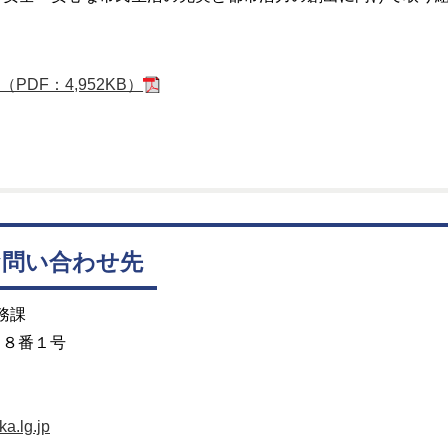
DF：4,952KB）
お問い合わせ先
務課
目８番１号
a.lg.jp