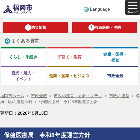
Language
防災情報
救急医療・消防
よくある質問
健康・医療・
くらし・手続き
子育て・教育
福祉
観光・魅力・
創業・産業・ビジネス
市政全般
イベント
福岡市ホーム
＞
市政全般
＞
市政の運営、方針・プラン
＞
市政の運営
＞
各
局・区の運営方針
＞
保健医療局 令和8年度運営方針
更新日：2026年5月15日
保健医療局 令和8年度運営方針