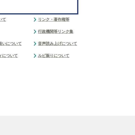
いて
リンク・著作権等
行政機関等リンク集
扱いについて
音声読み上げについて
ィについて
ルビ振りについて