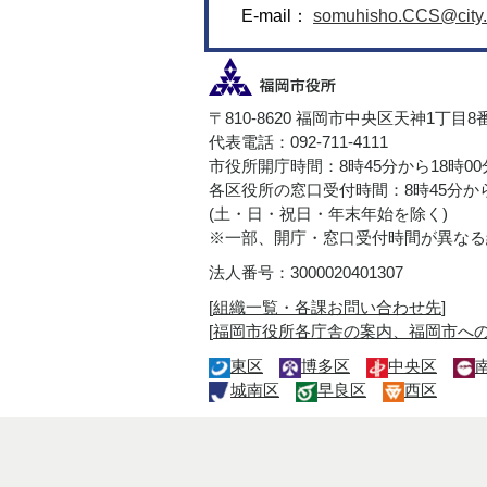
E-mail：
somuhisho.CCS@city.f
〒810-8620 福岡市中央区天神1丁目8
代表電話：092-711-4111
市役所開庁時間：8時45分から18時0
各区役所の窓口受付時間：8時45分から
(土・日・祝日・年末年始を除く)
※一部、開庁・窓口受付時間が異なる
法人番号：3000020401307
[
組織一覧・各課お問い合わせ先
]
[
福岡市役所各庁舎の案内、福岡市へ
東区
博多区
中央区
城南区
早良区
西区