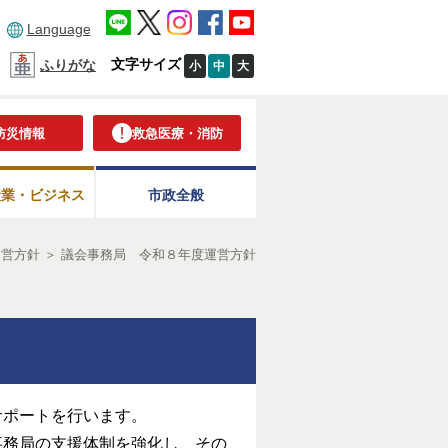
Language
文字サイズ
ふりがな
小
中
大
防災情報
救急医療・消防
産業・ビジネス
市政全般
運営方針
＞
議会事務局 令和８年度運営方針
サポートを行います。
事務局の支援体制を強化し、その