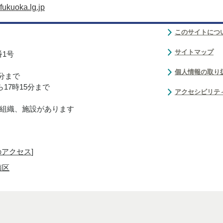
ukuoka.lg.jp
このサイトにつ
サイトマップ
番1号
個人情報の取り
0分まで
17時15分まで
アクセシビリテ
組織、施設があります
のアクセス
]
南区
Copyright(C)Fukuoka City.All Rights Reserved.