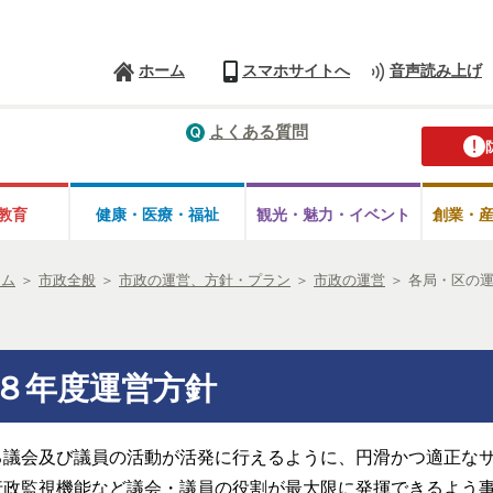
ホーム
スマホサイトへ
音声読み上げ
よくある質問
教育
健康・医療・
福祉
観光・魅力・
イベント
創業・
ーム
＞
市政全般
＞
市政の運営、方針・プラン
＞
市政の運営
＞
各局・区の
８年度運営方針
る議会及び議員の活動が活発に行えるように、円滑かつ適正な
行政監視機能など議会・議員の役割が最大限に発揮できるよう