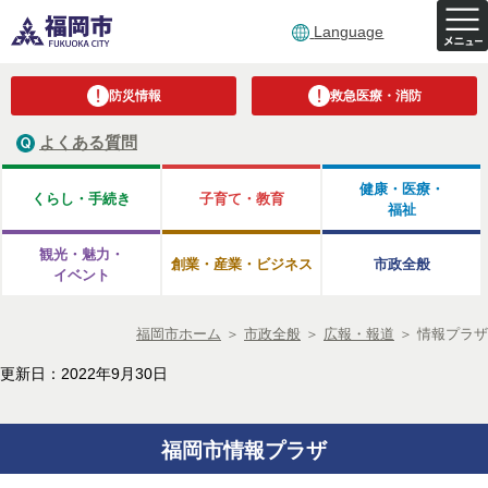
Language
防災情報
救急医療・消防
よくある質問
健康・医療・
くらし・手続き
子育て・教育
福祉
観光・魅力・
創業・産業・ビジネス
市政全般
イベント
福岡市ホーム
＞
市政全般
＞
広報・報道
＞
情報プラザ
更新日：2022年9月30日
福岡市情報プラザ