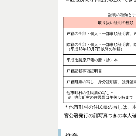
証明の種類と手
取り扱い証明の種類
戸籍の全部・個人・一部事項証明書
除籍の全部・個人・一部事項証明書、
（平成18年10月7日以降の除籍）
平成改製原戸籍の謄（抄）本
戸籍記載事項証明書
戸籍附票の写し、身分証明書、独身証
他市町村の住民票の写し＊
※ 他市町村の住民票は午後５時まで
＊他市町村の住民票の写しは、
官公署発行の顔写真つきの本人