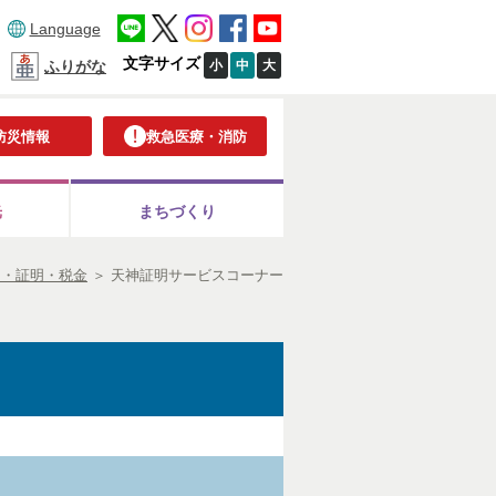
Language
文字サイズ
小
中
大
ふりがな
防災情報
救急医療・消防
光
まちづくり
出・証明・税金
＞
天神証明サービスコーナー