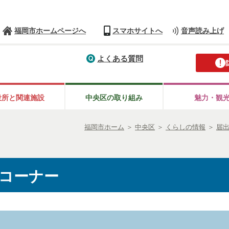
福岡市ホームページへ
スマホサイトへ
音声読み上げ
よくある質問
役所と
関連施設
中央区の
取り組み
魅力・観
福岡市ホーム
＞
中央区
＞
くらしの情報
＞
届
コーナー