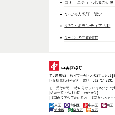
コミュニティ・地域の活動
NPO法人認証・認定
NPO・ボランティア活動
NPOとの共働推進
〒810-8622 福岡市中央区大名2丁目5-31 [
区役所電話番号案内 電話：092-714-2131
窓口受付時間：8時45分から17時15分まで
[
組織一覧・各課お問い合わせ先
]
[
福岡市役所各庁舎の案内、福岡市へのアク
東区
博多区
中央区
南区
城南区
早良区
西区