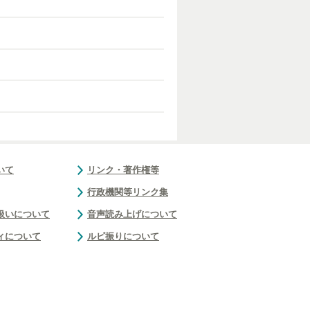
いて
リンク・著作権等
行政機関等リンク集
扱いについて
音声読み上げについて
ィについて
ルビ振りについて