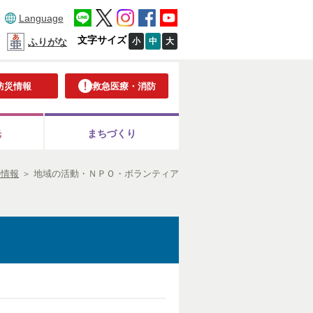
Language
文字サイズ
小
中
大
ふりがな
防災情報
救急医療・消防
光
まちづくり
の情報
＞
地域の活動・ＮＰＯ・ボランティア