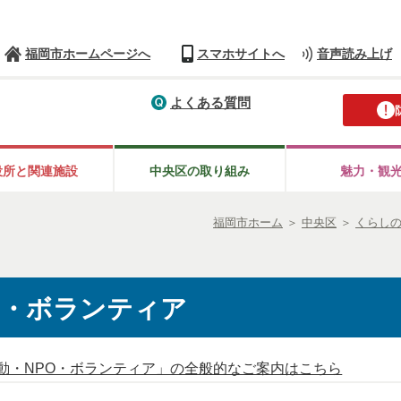
福岡市ホームページへ
スマホサイトへ
音声読み上げ
よくある質問
役所と
関連施設
中央区の
取り組み
魅力・観
福岡市ホーム
＞
中央区
＞
くらし
O・ボランティア
動・NPO・ボランティア」の全般的なご案内はこちら