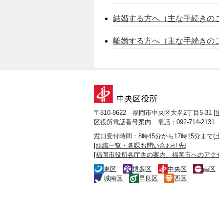
結婚する方へ（主な手続きの
離婚する方へ（主な手続きの
〒810-8622 福岡市中央区大名2丁目5-31 [
区役所電話番号案内 電話：092-714-2131
窓口受付時間：8時45分から17時15分まで
[
組織一覧・各課お問い合わせ先
]
[
福岡市役所各庁舎の案内、福岡市へのアク
東区
博多区
中央区
南区
城南区
早良区
西区