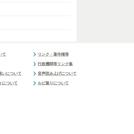
いて
リンク・著作権等
行政機関等リンク集
扱いについて
音声読み上げについて
ィについて
ルビ振りについて