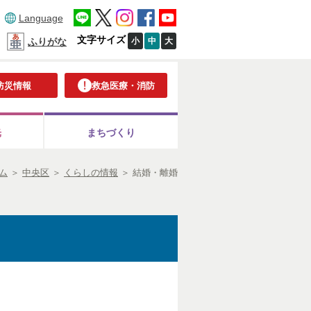
Language
文字サイズ
小
中
大
ふりがな
防災情報
救急医療・消防
光
まちづくり
ム
＞
中央区
＞
くらしの情報
＞
結婚・離婚