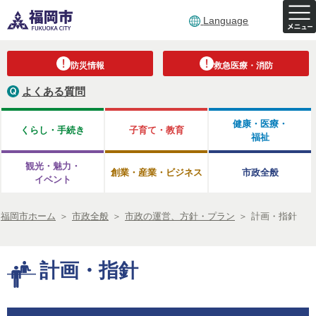
Language
防災情報
救急医療・消防
よくある質問
健康・医療・
くらし・手続き
子育て・教育
福祉
観光・魅力・
創業・産業・ビジネス
市政全般
イベント
福岡市ホーム
＞
市政全般
＞
市政の運営、方針・プラン
＞
計画・指針
計画・指針