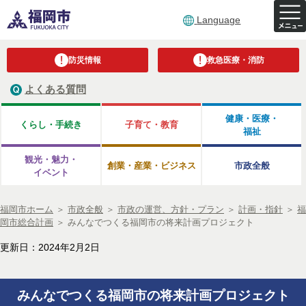
Language
防災情報
救急医療・消防
よくある質問
健康・医療・
くらし・手続き
子育て・教育
福祉
観光・魅力・
創業・産業・ビジネス
市政全般
イベント
福岡市ホーム
＞
市政全般
＞
市政の運営、方針・プラン
＞
計画・指針
＞
福
岡市総合計画
＞
みんなでつくる福岡市の将来計画プロジェクト
更新日：2024年2月2日
みんなでつくる福岡市の将来計画プロジェクト