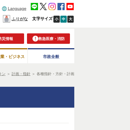
Language
文字サイズ
ふりがな
小
中
大
防災情報
救急医療・消防
産業・ビジネス
市政全般
ラン
＞
計画・指針
＞
各種指針・方針・計画